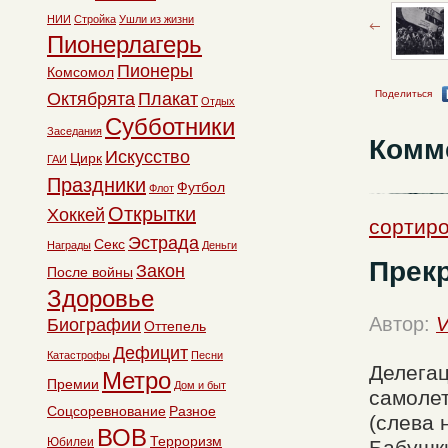
НИИ
Стройка
Ушли из жизни
Пионерлагерь
Пионеры
Комсомол
Поделиться
Октябрята
Плакат
Отдых
Субботники
Заседания
Комм
Искусство
Цирк
ГАИ
Праздники
Футбол
Флот
Открытки
Хоккей
сортиро
Эстрада
Секс
Награды
Деньги
Прек
Закон
После войны
Здоровье
Автор:
V
Биографии
Оттепель
Дефицит
Катастрофы
Песни
Делегац
Метро
Премии
Дом и быт
самолет
Соцсоревнование
Разное
(слева 
ВОВ
Терроризм
Юбилеи