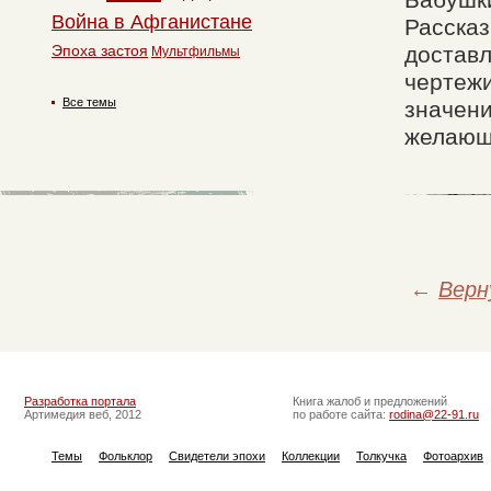
Бабушки
Война в Афганистане
Рассказ
Эпоха застоя
доставл
Мультфильмы
чертеж
Все темы
значени
желающи
←
Верн
Разработка портала
Книга жалоб и предложений
Артимедия веб, 2012
по работе сайта:
rodina@22-91.ru
Темы
Фольклор
Свидетели эпохи
Коллекции
Толкучка
Фотоархив