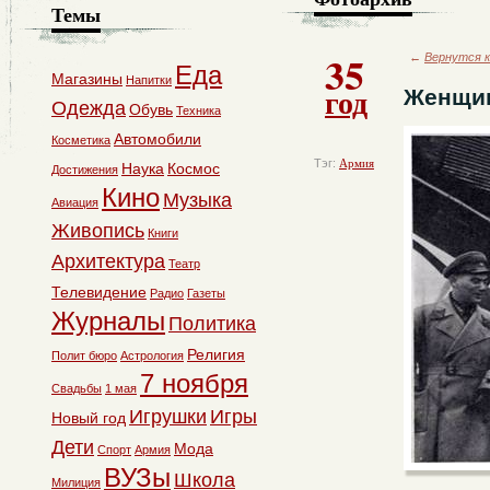
Темы
35
←
Вернутся к
Еда
Магазины
Напитки
год
Женщи
Одежда
Обувь
Техника
Автомобили
Косметика
Тэг:
Армия
Наука
Космос
Достижения
Кино
Музыка
Авиация
Живопись
Книги
Архитектура
Театр
Телевидение
Радио
Газеты
Журналы
Политика
Религия
Полит бюро
Астрология
7 ноября
Свадьбы
1 мая
Игрушки
Игры
Новый год
Дети
Мода
Спорт
Армия
ВУЗы
Школа
Милиция