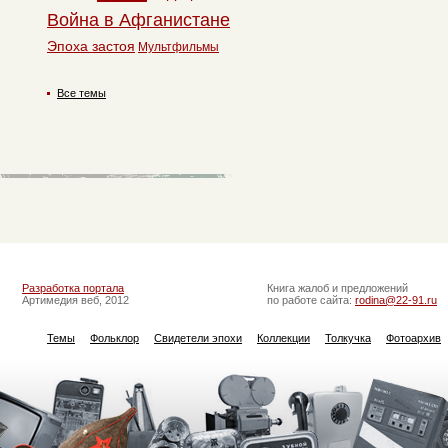
Война в Афганистане
Эпоха застоя
Мультфильмы
Все темы
Разработка портала
Книга жалоб и предложений
Артимедия веб, 2012
по работе сайта:
rodina@22-91.ru
Темы
Фольклор
Свидетели эпохи
Коллекции
Толкучка
Фотоархив