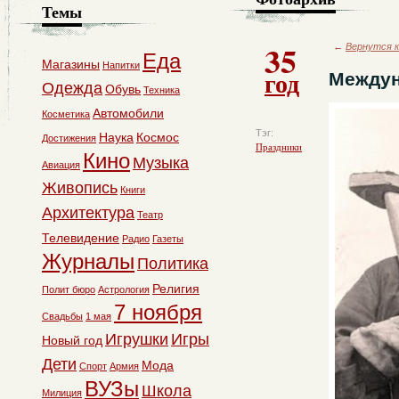
Темы
35
←
Вернутся к
Еда
Магазины
Напитки
год
Междун
Одежда
Обувь
Техника
Автомобили
Косметика
Тэг:
Наука
Космос
Достижения
Праздники
Кино
Музыка
Авиация
Живопись
Книги
Архитектура
Театр
Телевидение
Радио
Газеты
Журналы
Политика
Религия
Полит бюро
Астрология
7 ноября
Свадьбы
1 мая
Игрушки
Игры
Новый год
Дети
Мода
Спорт
Армия
ВУЗы
Школа
Милиция