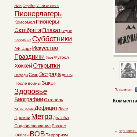
НИИ
Стройка
Ушли из жизни
Пионерлагерь
Пионеры
Комсомол
Октябрята
Плакат
Отдых
Субботники
Заседания
Искусство
Цирк
ГАИ
Праздники
Футбол
Флот
Открытки
Хоккей
Эстрада
Секс
Награды
Деньги
Закон
После войны
Здоровье
Поделиться
Биографии
Оттепель
Коммента
Дефицит
Катастрофы
Песни
Метро
Премии
Дом и быт
Соцсоревнование
Разное
←
Вернутся н
ВОВ
Терроризм
Юбилеи