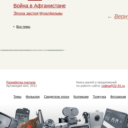
Война в Афганистане
Эпоха застоя
Мультфильмы
←
Верн
Все темы
Разработка портала
Книга жалоб и предложений
Артимедия веб, 2012
по работе сайта:
rodina@22-91.ru
Темы
Фольклор
Свидетели эпохи
Коллекции
Толкучка
Фотоархив