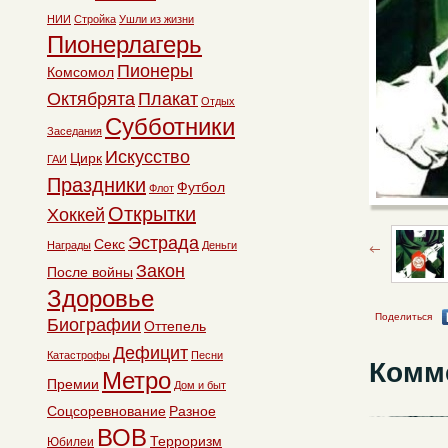
НИИ
Стройка
Ушли из жизни
Пионерлагерь
Пионеры
Комсомол
Октябрята
Плакат
Отдых
Субботники
Заседания
Искусство
Цирк
ГАИ
Праздники
Футбол
Флот
Открытки
Хоккей
Эстрада
Секс
Награды
Деньги
Закон
После войны
Здоровье
Поделиться
Биографии
Оттепель
Дефицит
Катастрофы
Песни
Комм
Метро
Премии
Дом и быт
Соцсоревнование
Разное
ВОВ
Терроризм
Юбилеи