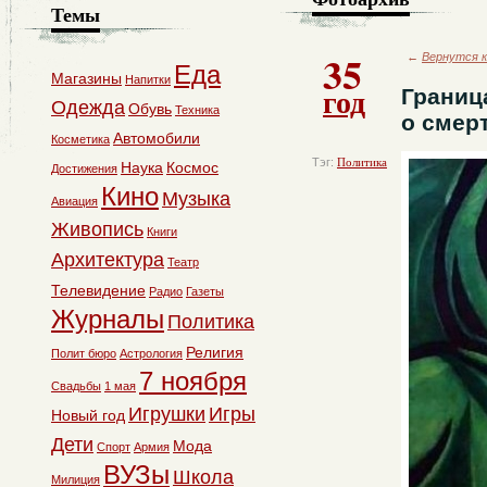
Темы
35
←
Вернутся к
Еда
Магазины
Напитки
год
Граница
Одежда
Обувь
Техника
о смерт
Автомобили
Косметика
Тэг:
Политика
Наука
Космос
Достижения
Кино
Музыка
Авиация
Живопись
Книги
Архитектура
Театр
Телевидение
Радио
Газеты
Журналы
Политика
Религия
Полит бюро
Астрология
7 ноября
Свадьбы
1 мая
Игрушки
Игры
Новый год
Дети
Мода
Спорт
Армия
ВУЗы
Школа
Милиция