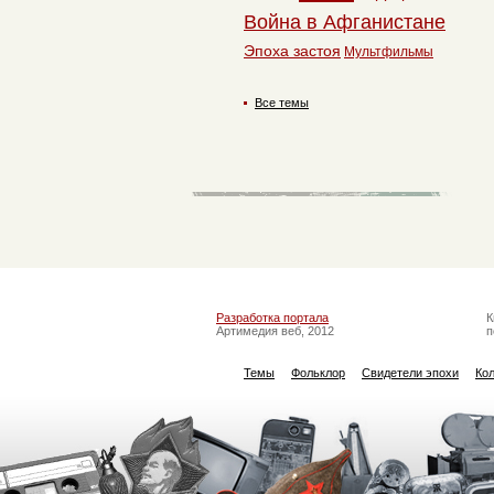
Война в Афганистане
Эпоха застоя
Мультфильмы
Все темы
Разработка портала
К
Артимедия веб, 2012
п
Темы
Фольклор
Свидетели эпохи
Ко