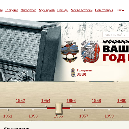
ии
Толкучка
Фотоархив
Муз. архив
Бренды
Место встречи
Сов. товары
Еще
Предметы
эпохи
1952
1954
1956
1958
1960
1951
1953
1955
1957
1959
Фотоархив