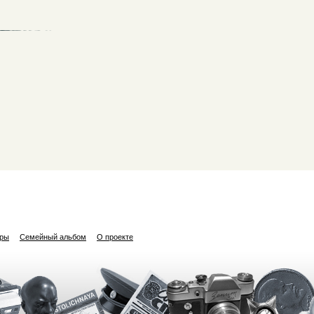
ары
Семейный альбом
О проекте