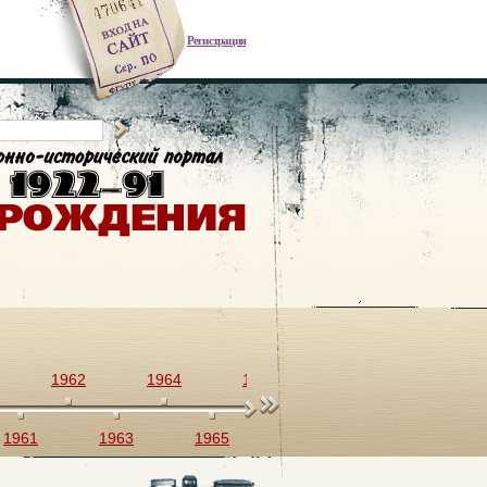
Регистрация
1962
1964
1966
1968
1970
1961
1963
1965
1967
1969