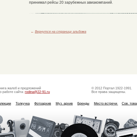
принимал рейсы 20 зарубежных авиакомпаний.
←
Вернутся на страницу альбома
нига жалоб и предложений
© 2012 Портал 1922-1991.
о работе сайта:
rodina@22-91.ru
Все права защищены.
ллекции
Толкучка
Фотоархив
Муз. архив
Бренды
Место встречи
Сов. тов