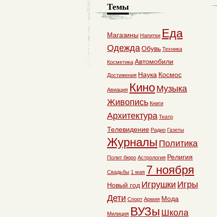
Темы
Еда
Магазины
Напитки
Одежда
Обувь
Техника
Автомобили
Косметика
Наука
Космос
Достижения
Кино
Музыка
Авиация
Живопись
Книги
Архитектура
Театр
Телевидение
Радио
Газеты
Журналы
Политика
Религия
Полит бюро
Астрология
7 ноября
Свадьбы
1 мая
Игрушки
Игры
Новый год
Дети
Мода
Спорт
Армия
ВУЗы
Школа
Милиция