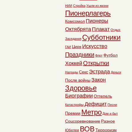
НИИ
Стройка
Ушли из жизни
Пионерлагерь
Пионеры
Комсомол
Октябрята
Плакат
Отдых
Субботники
Заседания
Искусство
Цирк
ГАИ
Праздники
Футбол
Флот
Открытки
Хоккей
Эстрада
Секс
Награды
Деньги
Закон
После войны
Здоровье
Биографии
Оттепель
Дефицит
Катастрофы
Песни
Метро
Премии
Дом и быт
Соцсоревнование
Разное
ВОВ
Терроризм
Юбилеи