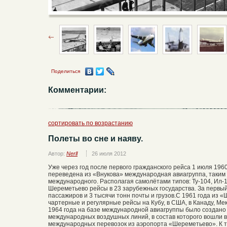
Поделиться
Комментарии:
сортировать по возрастанию
Полеты во сне и наяву.
Автор:
Nerll
26 июля 2012
Уже через год после первого гражданского рейса 1 июля 19
переведена из «Внукова» международная авиагруппа, таким
международного. Располагая самолётами типов: Ту-104, Ил-
Шереметьево рейсы в 23 зарубежных государства. За первый
пассажиров и 3 тысячи тонн почты и грузов.С 1961 года из
чартерные и регулярные рейсы на Кубу, в США, в Канаду, Мек
1964 года на базе международной авиагруппы было создано
международных воздушных линий, в состав которого вошли 
международных перевозок из аэропорта «Шереметьево». К 