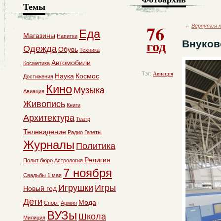
Темы
76
←
Вернутся к
Еда
Магазины
Напитки
год
Внуков
Одежда
Обувь
Техника
Автомобили
Косметика
Тэг:
Авиация
Наука
Космос
Достижения
Кино
Музыка
Авиация
Живопись
Книги
Архитектура
Театр
Телевидение
Радио
Газеты
Журналы
Политика
Религия
Полит бюро
Астрология
7 ноября
Свадьбы
1 мая
Игрушки
Игры
Новый год
Дети
Мода
Спорт
Армия
ВУЗы
Школа
Милиция