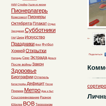
НИИ
Стройка
Ушли из жизни
Пионерлагерь
Пионеры
Комсомол
Октябрята
Плакат
Отдых
Субботники
Заседания
Искусство
Цирк
ГАИ
Праздники
Футбол
Флот
Открытки
Хоккей
Поделиться
Эстрада
Секс
Награды
Деньги
Закон
После войны
Комм
Здоровье
Биографии
Оттепель
Дефицит
Катастрофы
Песни
сортиро
Метро
Премии
Дом и быт
Личн
Соцсоревнование
Разное
ВОВ
Терроризм
Юбилеи