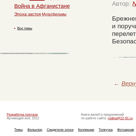
Автор:
N
Война в Афганистане
Эпоха застоя
Мультфильмы
Брежне
и поруч
Все темы
перелет
Безопас
←
Верн
Разработка портала
Книга жалоб и предложений
Артимедия веб, 2012
по работе сайта:
rodina@22-91.ru
Темы
Фольклор
Свидетели эпохи
Коллекции
Толкучка
Фотоархив