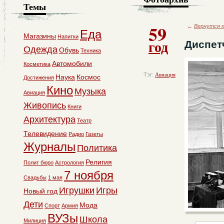
Темы
59
←
Вернутся к
Еда
Магазины
Напитки
год
Диспет
Одежда
Обувь
Техника
Автомобили
Косметика
Тэг:
Авиация
Наука
Космос
Достижения
Кино
Музыка
Авиация
Живопись
Книги
Архитектура
Театр
Телевидение
Радио
Газеты
Журналы
Политика
Религия
Полит бюро
Астрология
7 ноября
Свадьбы
1 мая
Игрушки
Игры
Новый год
Дети
Мода
Спорт
Армия
ВУЗы
Школа
Милиция