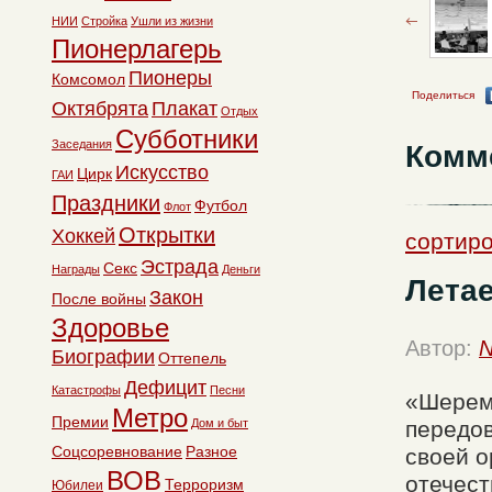
НИИ
Стройка
Ушли из жизни
Пионерлагерь
Пионеры
Комсомол
Поделиться
Октябрята
Плакат
Отдых
Субботники
Заседания
Комм
Искусство
Цирк
ГАИ
Праздники
Футбол
Флот
Открытки
Хоккей
сортиро
Эстрада
Секс
Награды
Деньги
Лета
Закон
После войны
Здоровье
Автор:
N
Биографии
Оттепель
Дефицит
Катастрофы
Песни
«Шереме
Метро
Премии
Дом и быт
передов
Соцсоревнование
Разное
своей о
ВОВ
отечест
Терроризм
Юбилеи