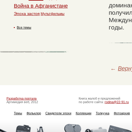
доминан
Война в Афганистане
получил
Эпоха застоя
Мультфильмы
Междун
годы.
Все темы
←
Верн
Разработка портала
Книга жалоб и предложений
Артимедия веб, 2012
по работе сайта:
rodina@22-91.ru
Темы
Фольклор
Свидетели эпохи
Коллекции
Толкучка
Фотоархив