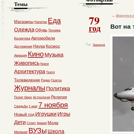
Темы
79
←
Вернутся к
Еда
Магазины
Напитки
год
Вот на 
Одежда
Обувь
Техника
Автомобили
Косметика
Тэг:
Авиация
Наука
Космос
Достижения
Кино
Музыка
Авиация
Живопись
Книги
Архитектура
Театр
Телевидение
Радио
Газеты
Журналы
Политика
Религия
Полит бюро
Астрология
7 ноября
Свадьбы
1 мая
Игрушки
Игры
Новый год
Дети
Мода
Спорт
Армия
ВУЗы
Школа
Милиция