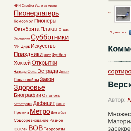
НИИ
Стройка
Ушли из жизни
Пионерлагерь
Пионеры
Комсомол
Октябрята
Плакат
Отдых
Поделиться
Субботники
Заседания
Искусство
Цирк
Комм
ГАИ
Праздники
Футбол
Флот
Открытки
Хоккей
сортиро
Эстрада
Секс
Награды
Деньги
Закон
После войны
Верси
Здоровье
Биографии
Оттепель
Автор:
N
Дефицит
Катастрофы
Песни
Метро
Премии
Множест
Дом и быт
Соцсоревнование
Разное
Материа
ВОВ
засекре
Терроризм
Юбилеи