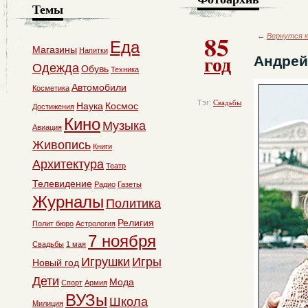
Темы
85
←
Вернутся к
Еда
Магазины
Напитки
год
Андрей
Одежда
Обувь
Техника
Автомобили
Косметика
Тэг:
Свадьбы
Наука
Космос
Достижения
Кино
Музыка
Авиация
Живопись
Книги
Архитектура
Театр
Телевидение
Радио
Газеты
Журналы
Политика
Религия
Полит бюро
Астрология
7 ноября
Свадьбы
1 мая
Игрушки
Игры
Новый год
Дети
Мода
Спорт
Армия
ВУЗы
Школа
Милиция