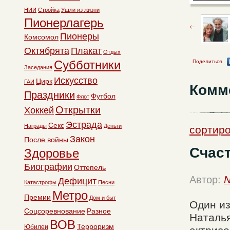
НИИ
Стройка
Ушли из жизни
Пионерлагерь
Пионеры
Комсомол
Октябрята
Плакат
Отдых
Субботники
Поделиться
Заседания
Искусство
Цирк
ГАИ
Комм
Праздники
Футбол
Флот
Открытки
Хоккей
Эстрада
Секс
Награды
Деньги
сортиро
Закон
После войны
Счас
Здоровье
Биографии
Оттепель
Автор:
N
Дефицит
Катастрофы
Песни
Метро
Премии
Дом и быт
Один из
Соцсоревнование
Разное
Наталь
ВОВ
Терроризм
Юбилеи