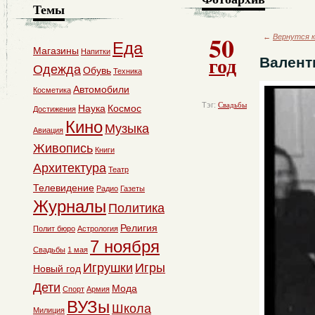
Темы
50
←
Вернутся к
Еда
Магазины
Напитки
год
Валент
Одежда
Обувь
Техника
Автомобили
Косметика
Тэг:
Свадьбы
Наука
Космос
Достижения
Кино
Музыка
Авиация
Живопись
Книги
Архитектура
Театр
Телевидение
Радио
Газеты
Журналы
Политика
Религия
Полит бюро
Астрология
7 ноября
Свадьбы
1 мая
Игрушки
Игры
Новый год
Дети
Мода
Спорт
Армия
ВУЗы
Школа
Милиция