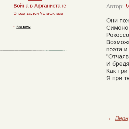
Война в Афганистане
Автор:
V
Эпоха застоя
Мультфильмы
Они пож
Симонов
Все темы
Рокоссо
Возможн
поэта и
"Отчаяв
И бредя
Как при
Я при те
←
Верн