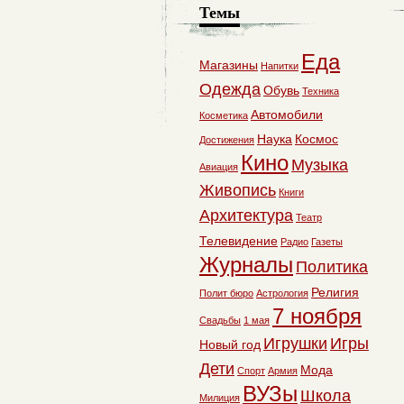
Темы
Еда
Магазины
Напитки
Одежда
Обувь
Техника
Автомобили
Косметика
Наука
Космос
Достижения
Кино
Музыка
Авиация
Живопись
Книги
Архитектура
Театр
Телевидение
Радио
Газеты
Журналы
Политика
Религия
Полит бюро
Астрология
7 ноября
Свадьбы
1 мая
Игрушки
Игры
Новый год
Дети
Мода
Спорт
Армия
ВУЗы
Школа
Милиция