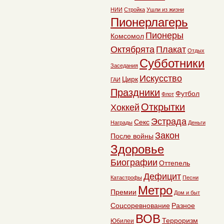
НИИ
Стройка
Ушли из жизни
Пионерлагерь
Пионеры
Комсомол
Октябрята
Плакат
Отдых
Субботники
Заседания
Искусство
Цирк
ГАИ
Праздники
Футбол
Флот
Открытки
Хоккей
Эстрада
Секс
Награды
Деньги
Закон
После войны
Здоровье
Биографии
Оттепель
Дефицит
Катастрофы
Песни
Метро
Премии
Дом и быт
Соцсоревнование
Разное
ВОВ
Терроризм
Юбилеи