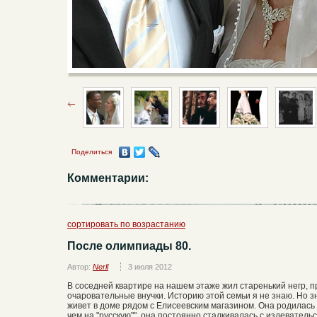
Поделиться
Комментарии:
сортировать по возрастанию
После олимпиады 80.
Автор:
Nerll
3 июля 2012
В соседней квартире на нашем этаже жил старенький негр, п
очаровательные внучки. Историю этой семьи я не знаю. Но зн
живет в доме рядом с Елисеевским магазином. Она родилась 
чем на "русскую"", она постоянно сталкивалась с издеватель