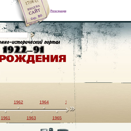
Регистрация
1962
1964
1966
1968
1970
1961
1963
1965
1967
1969