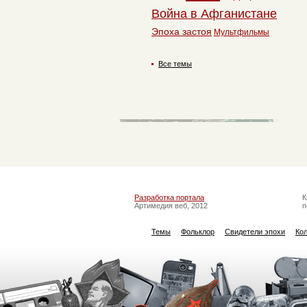
Война в Афганистане
Эпоха застоя
Мультфильмы
Все темы
Разработка портала
К
Артимедия веб, 2012
п
Темы
Фольклор
Свидетели эпохи
Ко