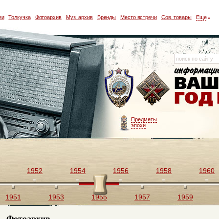
ии
Толкучка
Фотоархив
Муз. архив
Бренды
Место встречи
Сов. товары
Еще
Предметы
эпохи
1952
1954
1956
1958
1960
1951
1953
1955
1957
1959
Фотоархив