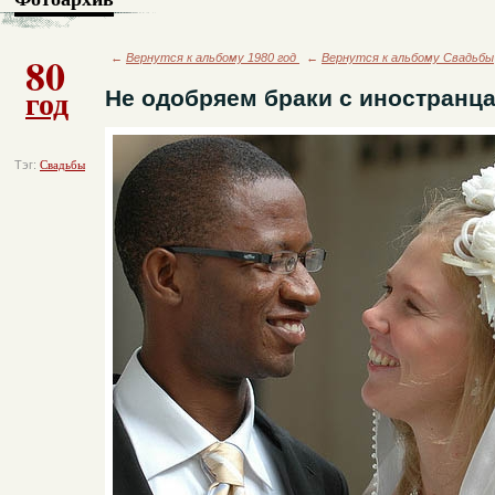
80
←
Вернутся к альбому 1980 год
←
Вернутся к альбому Свадьбы
год
Не одобряем браки с иностранц
Тэг:
Свадьбы