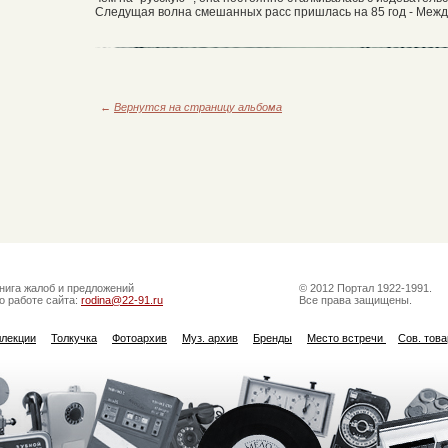
Следущая волна смешанных расс пришлась на 85 год - Меж
←
Вернутся на страницу альбома
нига жалоб и предложений
© 2012 Портал 1922-1991.
о работе сайта:
rodina@22-91.ru
Все права защищены.
ллекции
Толкучка
Фотоархив
Муз. архив
Бренды
Место встречи
Сов. тов