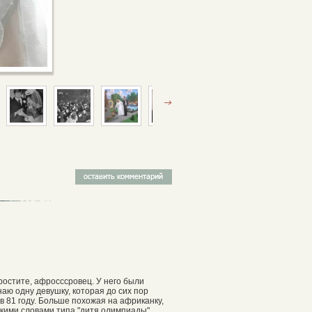
ростите, афросссровец. У него были
аю одну девушку, которая до сих пор
в 81 году. Больше похожая на африканку,
скими словами типа "дитя олимпиады".