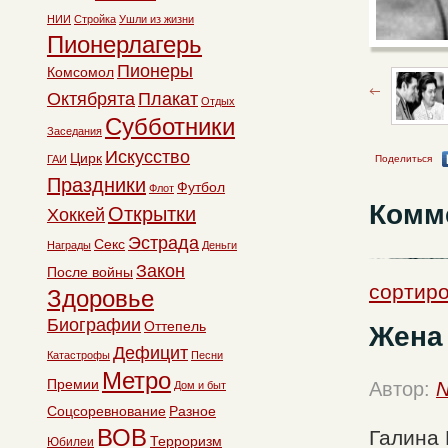
НИИ
Стройка
Ушли из жизни
Пионерлагерь
Пионеры
Комсомол
Октябрята
Плакат
Отдых
Субботники
Заседания
Искусство
Цирк
ГАИ
Поделиться
Праздники
Футбол
Флот
Комм
Открытки
Хоккей
Эстрада
Секс
Награды
Деньги
Закон
После войны
сортиро
Здоровье
Биографии
Оттепель
Жена 
Дефицит
Катастрофы
Песни
Метро
Премии
Автор:
N
Дом и быт
Соцсоревнование
Разное
ВОВ
Галина 
Терроризм
Юбилеи