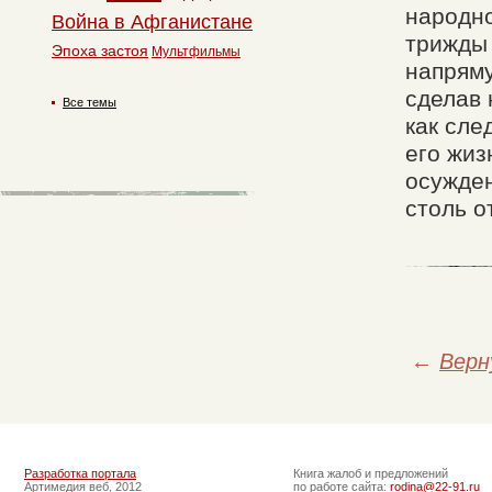
народно
Война в Афганистане
трижды 
Эпоха застоя
Мультфильмы
напряму
сделав 
Все темы
как сле
его жиз
осужден
столь о
←
Верн
Разработка портала
Книга жалоб и предложений
Артимедия веб, 2012
по работе сайта:
rodina@22-91.ru