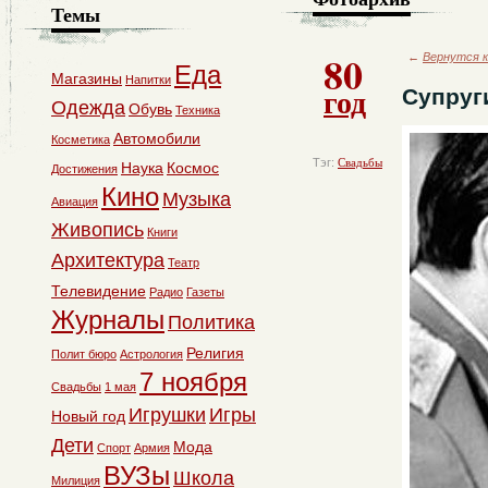
Темы
80
←
Вернутся к
Еда
Магазины
Напитки
год
Супруг
Одежда
Обувь
Техника
Автомобили
Косметика
Тэг:
Свадьбы
Наука
Космос
Достижения
Кино
Музыка
Авиация
Живопись
Книги
Архитектура
Театр
Телевидение
Радио
Газеты
Журналы
Политика
Религия
Полит бюро
Астрология
7 ноября
Свадьбы
1 мая
Игрушки
Игры
Новый год
Дети
Мода
Спорт
Армия
ВУЗы
Школа
Милиция