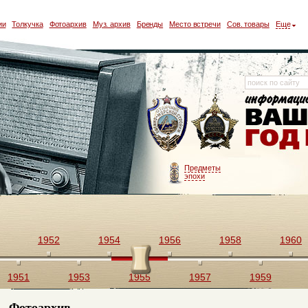
ии
Толкучка
Фотоархив
Муз. архив
Бренды
Место встречи
Сов. товары
Еще
Предметы
эпохи
1952
1954
1956
1958
1960
1951
1953
1955
1957
1959
Фотоархив