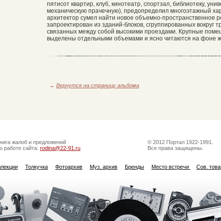
пятисот квартир, клуб, кинотеатр, спортзал, библиотеку, унив
механическую прачечную), предопределил многоэтажный хар
архитектор сумел найти новое объемно-пространственное р
запроектирован из зданий-блоков, сгруппированных вокруг т
связанных между собой высокими проездами. Крупные поме
выделены отдельными объемами и ясно читаются на фоне жи
←
Вернутся на страницу альбома
нига жалоб и предложений
© 2012 Портал 1922-1991.
о работе сайта:
rodina@22-91.ru
Все права защищены.
ллекции
Толкучка
Фотоархив
Муз. архив
Бренды
Место встречи
Сов. тов