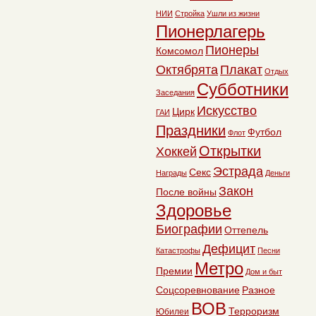
НИИ
Стройка
Ушли из жизни
Пионерлагерь
Пионеры
Комсомол
Октябрята
Плакат
Отдых
Субботники
Заседания
Искусство
Цирк
ГАИ
Праздники
Футбол
Флот
Открытки
Хоккей
Эстрада
Секс
Награды
Деньги
Закон
После войны
Здоровье
Биографии
Оттепель
Дефицит
Катастрофы
Песни
Метро
Премии
Дом и быт
Соцсоревнование
Разное
ВОВ
Терроризм
Юбилеи