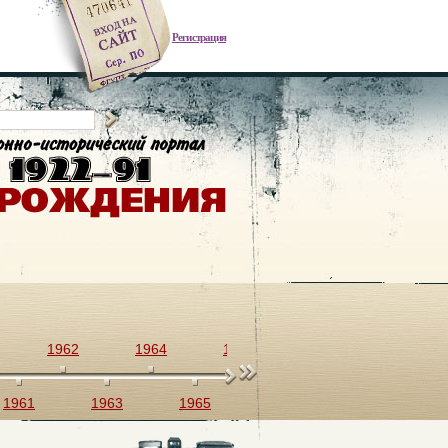
Регистрация
1962
1964
1966
1968
1970
1961
1963
1965
1967
1969