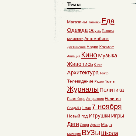
Темы
Еда
Магазины
Напитки
Одежда
Обувь
Техника
Автомобили
Косметика
Наука
Космос
Достижения
Кино
Музыка
Авиация
Живопись
Книги
Архитектура
Театр
Телевидение
Радио
Газеты
Журналы
Политика
Религия
Полит бюро
Астрология
7 ноября
Свадьбы
1 мая
Игрушки
Игры
Новый год
Дети
Мода
Спорт
Армия
ВУЗы
Школа
Милиция