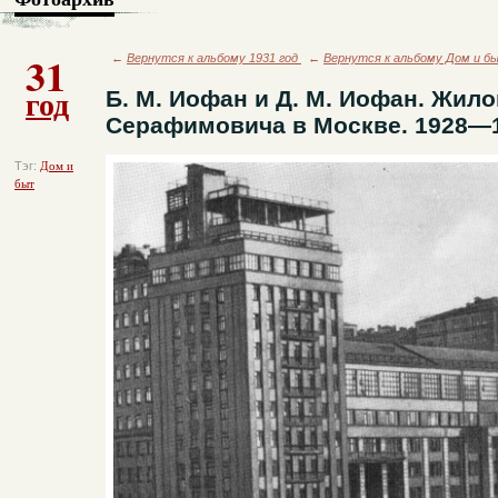
31
←
Вернутся к альбому 1931 год
←
Вернутся к альбому Дом и б
год
Б. М. Иофан и Д. М. Иофан. Жило
Серафимовича в Москве. 1928—
Тэг:
Дом и
быт