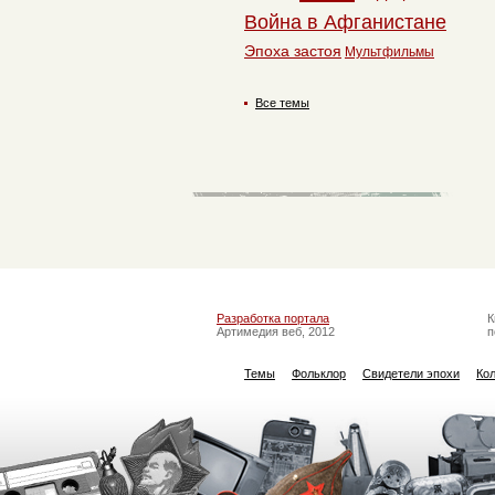
Война в Афганистане
Эпоха застоя
Мультфильмы
Все темы
Разработка портала
К
Артимедия веб, 2012
п
Темы
Фольклор
Свидетели эпохи
Ко