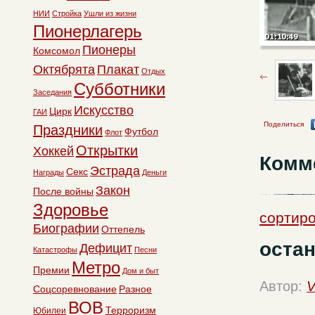
НИИ
Стройка
Ушли из жизни
Пионерлагерь
Пионеры
Комсомол
Октябрята
Плакат
Отдых
Субботники
Заседания
Искусство
Цирк
ГАИ
Поделиться
Праздники
Футбол
Флот
Открытки
Хоккей
Комм
Эстрада
Секс
Награды
Деньги
Закон
После войны
Здоровье
сортиро
Биографии
Оттепель
оста
Дефицит
Катастрофы
Песни
Метро
Премии
Дом и быт
Автор:
V
Соцсоревнование
Разное
ВОВ
Терроризм
Юбилеи