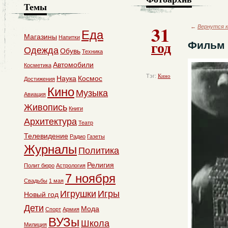
Темы
31
←
Вернутся к
Еда
Магазины
Напитки
год
Фильм 
Одежда
Обувь
Техника
Автомобили
Косметика
Тэг:
Кино
Наука
Космос
Достижения
Кино
Музыка
Авиация
Живопись
Книги
Архитектура
Театр
Телевидение
Радио
Газеты
Журналы
Политика
Религия
Полит бюро
Астрология
7 ноября
Свадьбы
1 мая
Игрушки
Игры
Новый год
Дети
Мода
Спорт
Армия
ВУЗы
Школа
Милиция