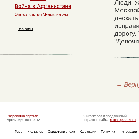
Люди, ж
Война в Афганистане
Москвой
Эпоха застоя
Мультфильмы
дескать
исправи
Все темы
дорогу.
"Девочк
←
Верн
Разработка портала
Книга жалоб и предложений
Артимедия веб, 2012
по работе сайта:
rodina@22-91.ru
Темы
Фольклор
Свидетели эпохи
Коллекции
Толкучка
Фотоархив