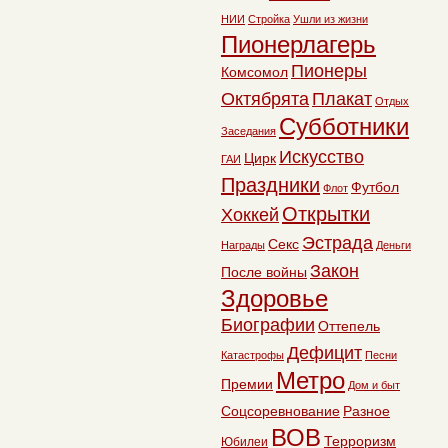
НИИ
Стройка
Ушли из жизни
Пионерлагерь
Пионеры
Комсомол
Октябрята
Плакат
Отдых
Субботники
Заседания
Искусство
Цирк
ГАИ
Праздники
Футбол
Флот
Открытки
Хоккей
Эстрада
Секс
Награды
Деньги
Закон
После войны
Здоровье
Биографии
Оттепель
Дефицит
Катастрофы
Песни
Метро
Премии
Дом и быт
Соцсоревнование
Разное
ВОВ
Терроризм
Юбилеи