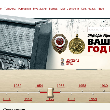
ии
Толкучка
Фотоархив
Муз. архив
Бренды
Место встречи
Сов. товары
Еще
Предметы
эпохи
1952
1954
1956
1958
1960
1951
1953
1955
1957
1959
Фотоархив