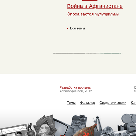
Война в Афганистане
Эпоха застоя
Мультфильмы
Все темы
Разработка портала
К
Артимедия веб, 2012
п
Темы
Фольклор
Свидетели эпохи
Ко