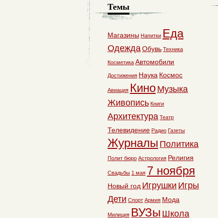
Темы
Еда
Магазины
Напитки
Одежда
Обувь
Техника
Автомобили
Косметика
Наука
Космос
Достижения
Кино
Музыка
Авиация
Живопись
Книги
Архитектура
Театр
Телевидение
Радио
Газеты
Журналы
Политика
Религия
Полит бюро
Астрология
7 ноября
Свадьбы
1 мая
Игрушки
Игры
Новый год
Дети
Мода
Спорт
Армия
ВУЗы
Школа
Милиция