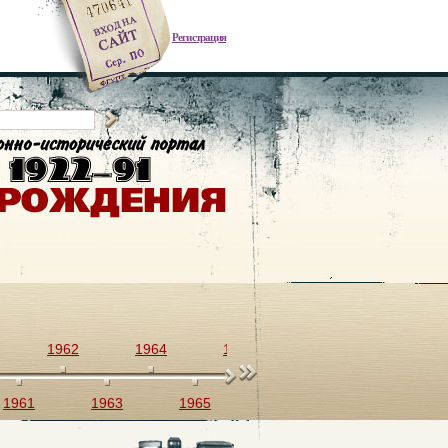
Регистрация
1962
1964
1966
1968
1970
1961
1963
1965
1967
1969