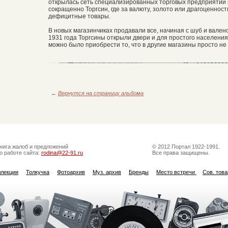
открылась сеть специализированных торговых предприятий 
сокращенно Торгсин, где за валюту, золото или драгоценнос
дефицитные товары.
В новых магазинчиках продавали все, начиная с шуб и валено
1931 года Торгсины открыли двери и для простого населения
можно было приобрести то, что в другие магазины просто не
←
Вернутся на страницу альбома
нига жалоб и предложений
© 2012 Портал 1922-1991.
о работе сайта:
rodina@22-91.ru
Все права защищены.
ллекции
Толкучка
Фотоархив
Муз. архив
Бренды
Место встречи
Сов. тов