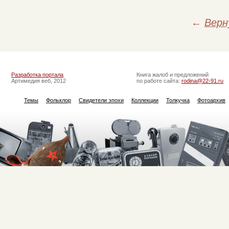
←
Верн
Разработка портала
Книга жалоб и предложений
Артимедия веб, 2012
по работе сайта:
rodina@22-91.ru
Темы
Фольклор
Свидетели эпохи
Коллекции
Толкучка
Фотоархив