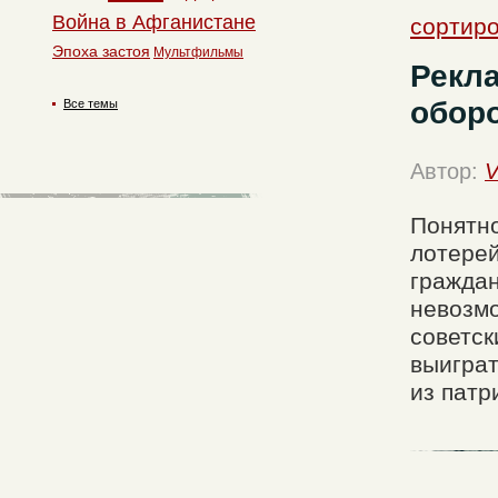
Война в Афганистане
сортиро
Эпоха застоя
Мультфильмы
Рекл
обор
Все темы
Автор:
V
Понятно
лотерей
граждан
невозмо
советск
выиграт
из патр