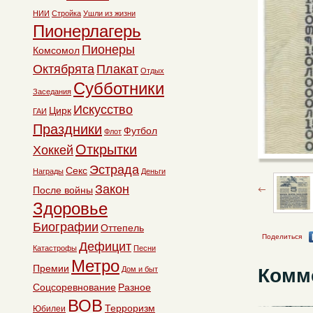
НИИ
Стройка
Ушли из жизни
Пионерлагерь
Пионеры
Комсомол
Октябрята
Плакат
Отдых
Субботники
Заседания
Искусство
Цирк
ГАИ
Праздники
Футбол
Флот
Открытки
Хоккей
Эстрада
Секс
Награды
Деньги
Закон
После войны
Здоровье
Биографии
Оттепель
Поделиться
Дефицит
Катастрофы
Песни
Метро
Премии
Комм
Дом и быт
Соцсоревнование
Разное
ВОВ
Терроризм
Юбилеи