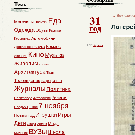
Темы
31
←
Вернутся к
Еда
Магазины
Напитки
год
Лотере
Одежда
Обувь
Техника
Автомобили
Косметика
Тэг:
Армия
Наука
Космос
Достижения
Кино
Музыка
Авиация
Живопись
Книги
Архитектура
Театр
Телевидение
Радио
Газеты
Журналы
Политика
Религия
Полит бюро
Астрология
7 ноября
Свадьбы
1 мая
Игрушки
Игры
Новый год
Дети
Мода
Спорт
Армия
ВУЗы
Школа
Милиция