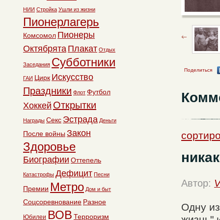
НИИ
Стройка
Ушли из жизни
Пионерлагерь
Пионеры
Комсомол
Октябрята
Плакат
Отдых
Субботники
Заседания
Поделиться
Искусство
Цирк
ГАИ
Праздники
Футбол
Флот
Комм
Открытки
Хоккей
Эстрада
Секс
Награды
Деньги
Закон
После войны
сортиро
Здоровье
никак
Биографии
Оттепель
Дефицит
Катастрофы
Песни
Автор:
V
Метро
Премии
Дом и быт
Соцсоревнование
Разное
Одну из
ВОВ
Терроризм
Юбилеи
жизнь" 