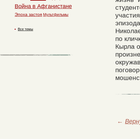
Война в Афганистане
студент
участия
Эпоха застоя
Мультфильмы
эпизод
Все темы
Никола
по клич
Кырла о
произне
окружав
поговор
мошенс
←
Верн