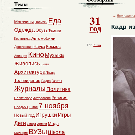
Темы
31
←
Вернутся к
Еда
Магазины
Напитки
год
Кадр и
Одежда
Обувь
Техника
Автомобили
Косметика
Тэг:
Кино
Наука
Космос
Достижения
Кино
Музыка
Авиация
Живопись
Книги
Архитектура
Театр
Телевидение
Радио
Газеты
Журналы
Политика
Религия
Полит бюро
Астрология
7 ноября
Свадьбы
1 мая
Игрушки
Игры
Новый год
Дети
Мода
Спорт
Армия
ВУЗы
Школа
Милиция