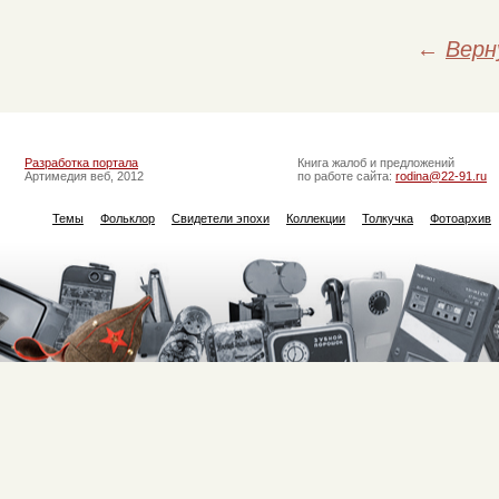
←
Верн
Разработка портала
Книга жалоб и предложений
Артимедия веб, 2012
по работе сайта:
rodina@22-91.ru
Темы
Фольклор
Свидетели эпохи
Коллекции
Толкучка
Фотоархив