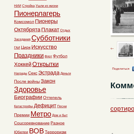
НИИ
Стройка
Ушли из жизни
Пионерлагерь
Пионеры
Комсомол
Октябрята
Плакат
Отдых
Субботники
Заседания
Искусство
Цирк
ГАИ
Праздники
Футбол
Флот
Открытки
Хоккей
Поделиться
Эстрада
Секс
Награды
Деньги
Закон
После войны
Комм
Здоровье
Биографии
Оттепель
Дефицит
Катастрофы
Песни
сортиро
Метро
Премии
Дом и быт
Соцсоревнование
Разное
ВОВ
Терроризм
Юбилеи