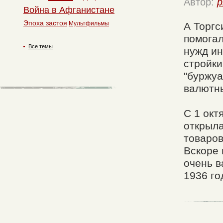
Автор:
p
Война в Афганистане
Эпоха застоя
Мультфильмы
А Торгс
помогал
Все темы
нужд ин
стройки
"буржуа
валютны
С 1 окт
открыл
товаров
Вскоре 
очень в
1936 го