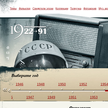
Темы
Фольклор
Свидетели эпохи
Коллекции
Толкучка
Фотоархив
Муз. ар
Выберите год
44
1946
1948
1950
1952
195
1945
1947
1949
1951
1953
Фотоархив