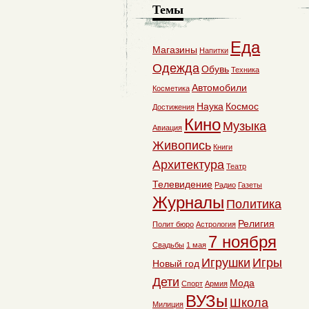
Темы
Еда
Магазины
Напитки
Одежда
Обувь
Техника
Автомобили
Косметика
Наука
Космос
Достижения
Кино
Музыка
Авиация
Живопись
Книги
Архитектура
Театр
Телевидение
Радио
Газеты
Журналы
Политика
Религия
Полит бюро
Астрология
7 ноября
Свадьбы
1 мая
Игрушки
Игры
Новый год
Дети
Мода
Спорт
Армия
ВУЗы
Школа
Милиция