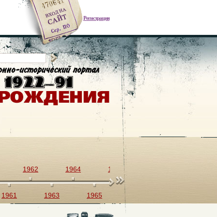
Регистрация
1962
1964
1966
1968
1970
1961
1963
1965
1967
1969