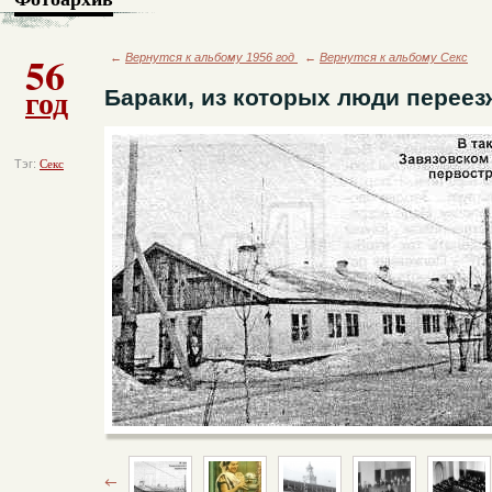
56
←
Вернутся к альбому 1956 год
←
Вернутся к альбому Секс
год
Бараки, из которых люди переез
Тэг:
Секс