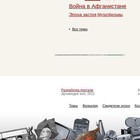
Война в Афганистане
Эпоха застоя
Мультфильмы
Все темы
Разработка портала
К
Артимедия веб, 2012
п
Темы
Фольклор
Свидетели эпохи
Ко