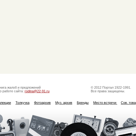
нига жалоб и предложений
© 2012 Портал 1922-1991.
о работе сайта:
rodina@22-91.ru
Все права защищены.
ллекции
Толкучка
Фотоархив
Муз. архив
Бренды
Место встречи
Сов. тов