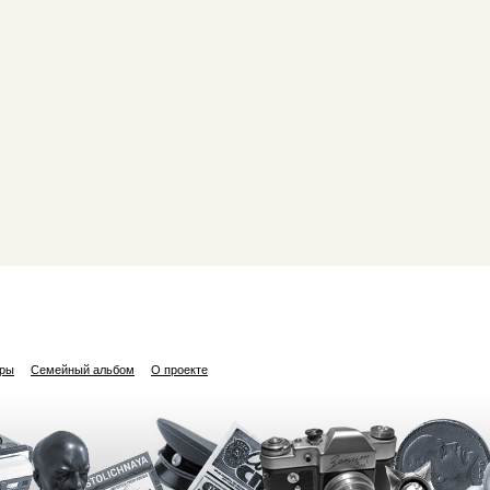
ары
Семейный альбом
О проекте