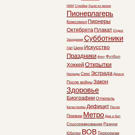
НИИ
Стройка
Ушли из жизни
Пионерлагерь
Пионеры
Комсомол
Октябрята
Плакат
Отдых
Субботники
Заседания
Искусство
Цирк
ГАИ
Праздники
Футбол
Флот
Открытки
Хоккей
Эстрада
Секс
Награды
Деньги
Закон
После войны
Здоровье
Биографии
Оттепель
Дефицит
Катастрофы
Песни
Метро
Премии
Дом и быт
Соцсоревнование
Разное
ВОВ
Терроризм
Юбилеи