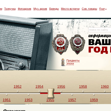
ии
Толкучка
Фотоархив
Муз. архив
Бренды
Место встречи
Сов. товары
Еще
Предметы
эпохи
1952
1954
1956
1958
1960
1951
1953
1955
1957
1959
Фотоархив