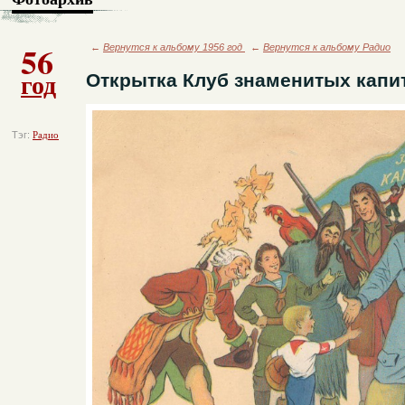
56
←
Вернутся к альбому 1956 год
←
Вернутся к альбому Радио
год
Открытка Клуб знаменитых капи
Тэг:
Радио