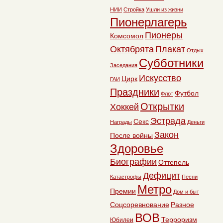
НИИ
Стройка
Ушли из жизни
Пионерлагерь
Пионеры
Комсомол
Октябрята
Плакат
Отдых
Субботники
Заседания
Искусство
Цирк
ГАИ
Праздники
Футбол
Флот
Открытки
Хоккей
Эстрада
Секс
Награды
Деньги
Закон
После войны
Здоровье
Биографии
Оттепель
Дефицит
Катастрофы
Песни
Метро
Премии
Дом и быт
Соцсоревнование
Разное
ВОВ
Терроризм
Юбилеи