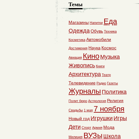
Темы
Еда
Магазины
Напитки
Одежда
Обувь
Техника
Автомобили
Косметика
Наука
Космос
Достижения
Кино
Музыка
Авиация
Живопись
Книги
Архитектура
Театр
Телевидение
Радио
Газеты
Журналы
Политика
Религия
Полит бюро
Астрология
7 ноября
Свадьбы
1 мая
Игрушки
Игры
Новый год
Дети
Мода
Спорт
Армия
ВУЗы
Школа
Милиция