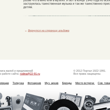
разве что в кино или в музеях. И вот в конце 1946 года из в
заструилась таинственная музыка и так же таинственно при
детям.
←
Вернутся на страницу альбома
нига жалоб и предложений
© 2012 Портал 1922-1991.
о работе сайта:
rodina@22-91.ru
Все права защищены.
ллекции
Толкучка
Фотоархив
Муз. архив
Бренды
Место встречи
Сов. тов