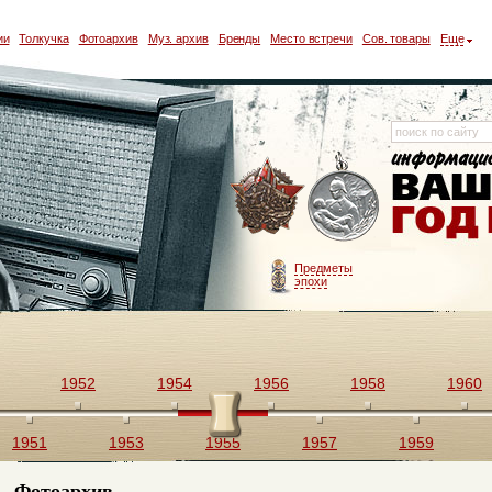
ии
Толкучка
Фотоархив
Муз. архив
Бренды
Место встречи
Сов. товары
Еще
Предметы
эпохи
1952
1954
1956
1958
1960
1951
1953
1955
1957
1959
Фотоархив