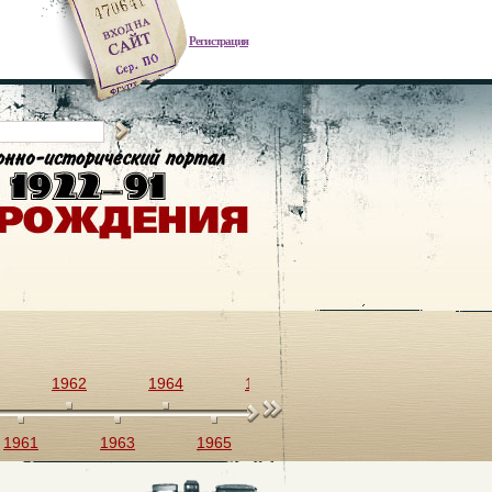
Регистрация
1962
1964
1966
1968
1970
1961
1963
1965
1967
1969