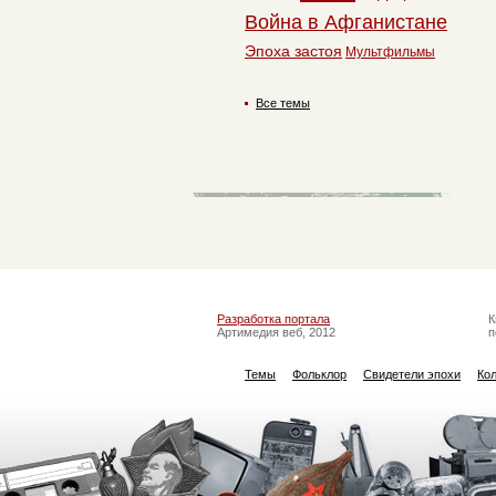
Война в Афганистане
Эпоха застоя
Мультфильмы
Все темы
Разработка портала
К
Артимедия веб, 2012
п
Темы
Фольклор
Свидетели эпохи
Ко