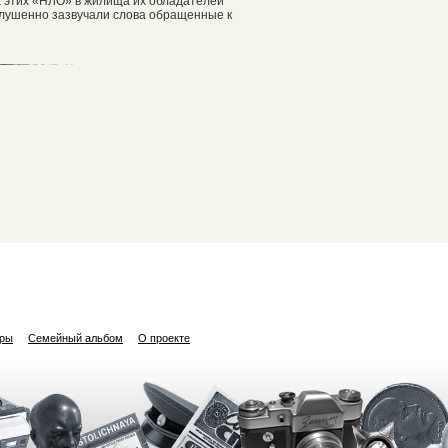
сех этих «НЛО» в жилища их обладателей
глушенно зазвучали слова обращенные к
ары
Семейный альбом
О проекте