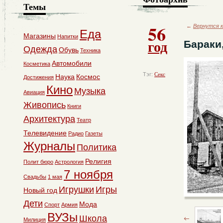
Темы
56
←
Вернутся к
Еда
Магазины
Напитки
год
Бараки
Одежда
Обувь
Техника
Автомобили
Косметика
Тэг:
Секс
Наука
Космос
Достижения
Кино
Музыка
Авиация
Живопись
Книги
Архитектура
Театр
Телевидение
Радио
Газеты
Журналы
Политика
Религия
Полит бюро
Астрология
7 ноября
Свадьбы
1 мая
Игрушки
Игры
Новый год
Дети
Мода
Спорт
Армия
ВУЗы
Школа
Милиция