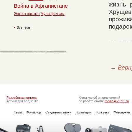
жизнь, 
Война в Афганистане
Хрущевы
Эпоха застоя
Мультфильмы
прожив
подарок
Все темы
←
Верн
Разработка портала
Книга жалоб и предложений
Артимедия веб, 2012
по работе сайта:
rodina@22-91.ru
Темы
Фольклор
Свидетели эпохи
Коллекции
Толкучка
Фотоархив