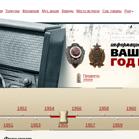
ии
Толкучка
Фотоархив
Муз. архив
Бренды
Место встречи
Сов. товары
Еще
Предметы
эпохи
1952
1954
1956
1958
1960
1951
1953
1955
1957
1959
Фотоархив