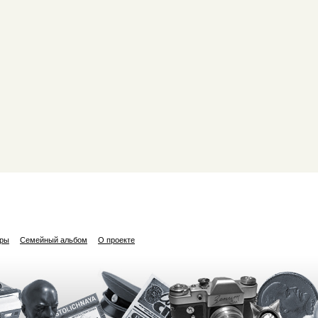
ары
Семейный альбом
О проекте