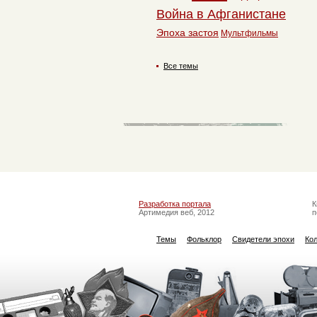
Война в Афганистане
Эпоха застоя
Мультфильмы
Все темы
Разработка портала
К
Артимедия веб, 2012
п
Темы
Фольклор
Свидетели эпохи
Ко