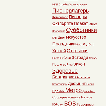
НИИ
Стройка
Ушли из жизни
Пионерлагерь
Пионеры
Комсомол
Октябрята
Плакат
Отдых
Субботники
Заседания
Искусство
Цирк
ГАИ
Праздники
Футбол
Флот
Открытки
Хоккей
Эстрада
Секс
Награды
Деньги
Закон
После войны
Здоровье
Биографии
Оттепель
Дефицит
Катастрофы
Песни
Метро
Премии
Дом и быт
Соцсоревнование
Разное
ВОВ
Терроризм
Юбилеи