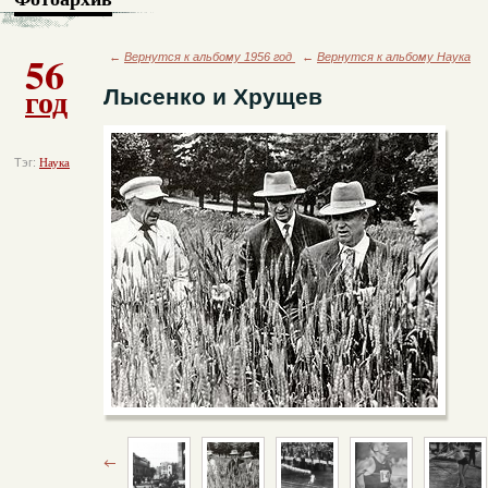
56
←
Вернутся к альбому 1956 год
←
Вернутся к альбому Наука
год
Лысенко и Хрущев
Тэг:
Наука