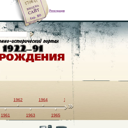
Регистрация
1962
1964
1966
1968
1970
1961
1963
1965
1967
1969