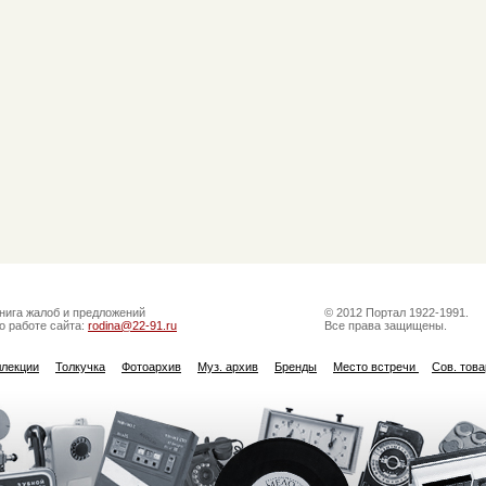
нига жалоб и предложений
© 2012 Портал 1922-1991.
о работе сайта:
rodina@22-91.ru
Все права защищены.
ллекции
Толкучка
Фотоархив
Муз. архив
Бренды
Место встречи
Сов. тов