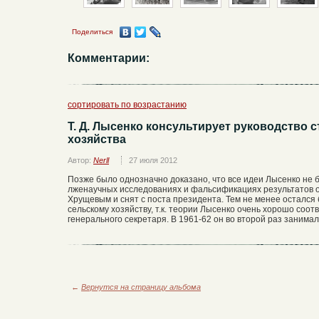
Поделиться
Комментарии:
сортировать по возрастанию
Т. Д. Лысенко консультирует руководство 
хозяйства
Автор:
Nerll
27 июля 2012
Позже было однозначно доказано, что все идеи Лысенко не 
лженаучных исследованиях и фальсификациях результатов о
Хрущевым и снят с поста президента. Тем не менее осталс
сельскому хозяйству, т.к. теории Лысенко очень хорошо соо
генерального секретаря. В 1961-62 он во второй раз заним
←
Вернутся на страницу альбома