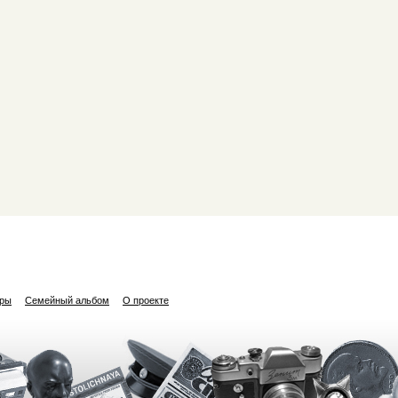
ары
Семейный альбом
О проекте