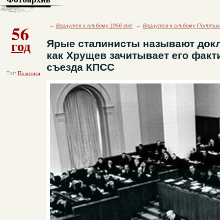
56
←
Вернутся к альбому 1956 год
←
Вернутся к альбому Политик
год
Ярые сталинисты называют докл
как Хрущев зачитывает его факт
съезда КПСС
Тэг:
Политика