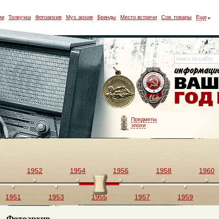
ии
Толкучка
Фотоархив
Муз. архив
Бренды
Место встречи
Сов. товары
Еще
Предметы
эпохи
1952
1954
1956
1958
1960
1951
1953
1955
1957
1959
Фотоархив