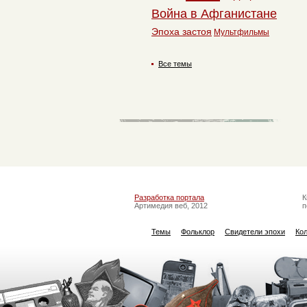
Война в Афганистане
Эпоха застоя
Мультфильмы
Все темы
Разработка портала
К
Артимедия веб, 2012
п
Темы
Фольклор
Свидетели эпохи
Ко