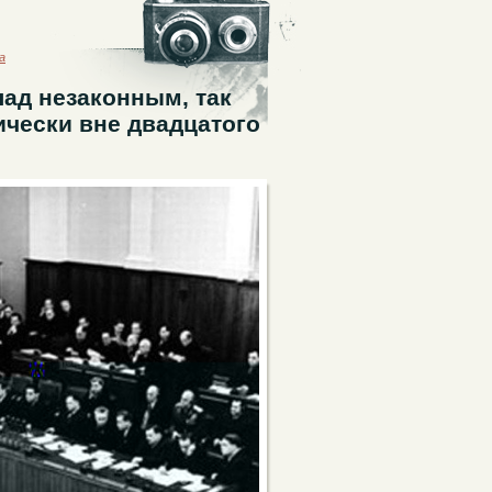
а
ад незаконным, так
ически вне двадцатого