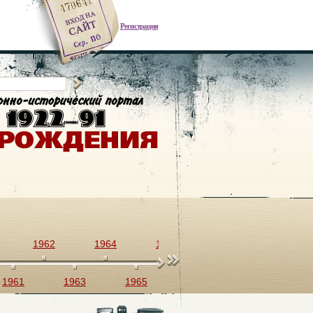
Регистрация
1962
1964
1966
1968
1970
1961
1963
1965
1967
1969