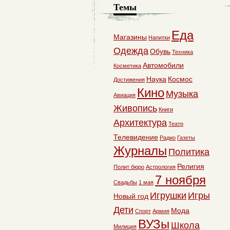
Темы
Еда
Магазины
Напитки
Одежда
Обувь
Техника
Автомобили
Косметика
Наука
Космос
Достижения
Кино
Музыка
Авиация
Живопись
Книги
Архитектура
Театр
Телевидение
Радио
Газеты
Журналы
Политика
Религия
Полит бюро
Астрология
7 ноября
Свадьбы
1 мая
Игрушки
Игры
Новый год
Дети
Мода
Спорт
Армия
ВУЗы
Школа
Милиция