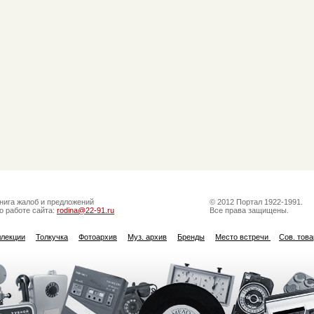
нига жалоб и предложений
© 2012 Портал 1922-1991.
о работе сайта:
rodina@22-91.ru
Все права защищены.
ллекции
Толкучка
Фотоархив
Муз. архив
Бренды
Место встречи
Сов. тов