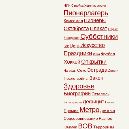
НИИ
Стройка
Ушли из жизни
Пионерлагерь
Пионеры
Комсомол
Октябрята
Плакат
Отдых
Субботники
Заседания
Искусство
Цирк
ГАИ
Праздники
Футбол
Флот
Открытки
Хоккей
Эстрада
Секс
Награды
Деньги
Закон
После войны
Здоровье
Биографии
Оттепель
Дефицит
Катастрофы
Песни
Метро
Премии
Дом и быт
Соцсоревнование
Разное
ВОВ
Терроризм
Юбилеи