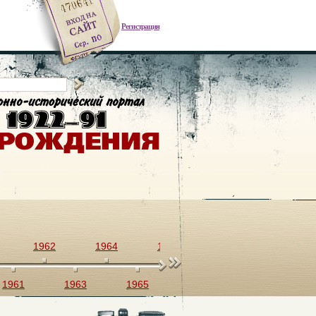
Регистрация
1962
1964
1966
1968
1970
1961
1963
1965
1967
1969