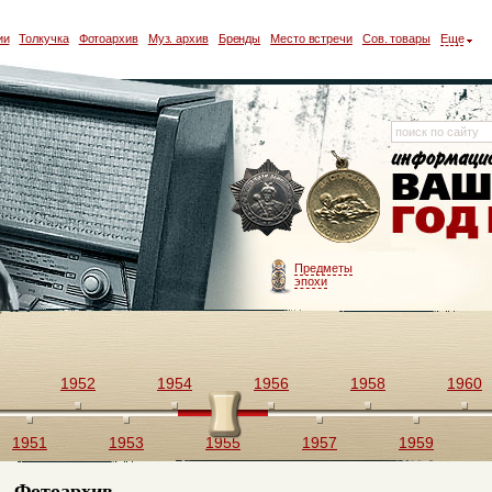
ии
Толкучка
Фотоархив
Муз. архив
Бренды
Место встречи
Сов. товары
Еще
Предметы
эпохи
1952
1954
1956
1958
1960
1951
1953
1955
1957
1959
Фотоархив