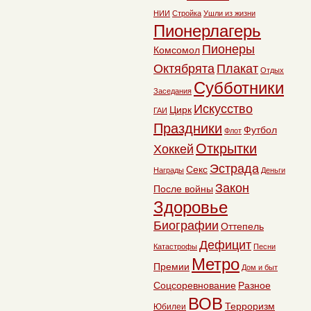
НИИ
Стройка
Ушли из жизни
Пионерлагерь
Пионеры
Комсомол
Октябрята
Плакат
Отдых
Субботники
Заседания
Искусство
Цирк
ГАИ
Праздники
Футбол
Флот
Открытки
Хоккей
Эстрада
Секс
Награды
Деньги
Закон
После войны
Здоровье
Биографии
Оттепель
Дефицит
Катастрофы
Песни
Метро
Премии
Дом и быт
Соцсоревнование
Разное
ВОВ
Терроризм
Юбилеи