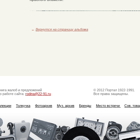
←
Вернутся на страницу альбома
нига жалоб и предложений
© 2012 Портал 1922-1991.
о работе сайта:
rodina@22-91.ru
Все права защищены.
ллекции
Толкучка
Фотоархив
Муз. архив
Бренды
Место встречи
Сов. тов