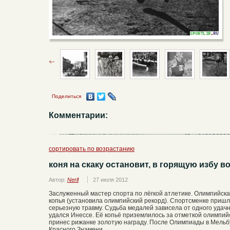
Поделиться
Комментарии:
сортировать по возрастанию
коня на скаку остановит, в горящую избу вой
Автор:
Nerll
27 июля 2012
Заслуженный мастер спорта по лёгкой атлетике. Олимпийска
копья (установила олимпийский рекорд). Спортсменке пришл
серьезную травму. Судьба медалей зависела от одного удачн
удался Инессе. Её копьё приземлилось за отметкой олимпийск
принес рижанке золотую награду. После Олимпиады в Мельб
Красного Знамени.