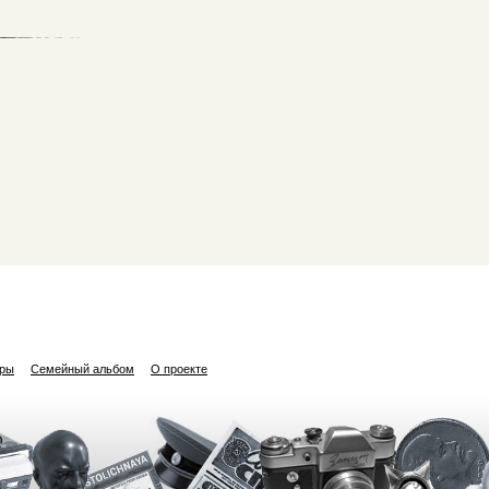
ары
Семейный альбом
О проекте