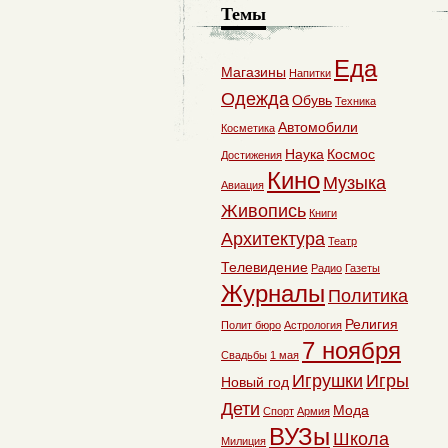
Темы
Еда
Магазины
Напитки
Одежда
Обувь
Техника
Автомобили
Косметика
Наука
Космос
Достижения
Кино
Музыка
Авиация
Живопись
Книги
Архитектура
Театр
Телевидение
Радио
Газеты
Журналы
Политика
Религия
Полит бюро
Астрология
7 ноября
Свадьбы
1 мая
Игрушки
Игры
Новый год
Дети
Мода
Спорт
Армия
ВУЗы
Школа
Милиция