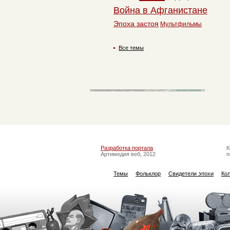
Война в Афганистане
Эпоха застоя
Мультфильмы
Все темы
Разработка портала
К
Артимедия веб, 2012
п
Темы
Фольклор
Свидетели эпохи
Ко