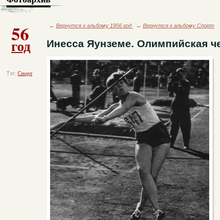
56
←
Вернутся к альбому 1956 год
←
Вернутся к альбому Спорт
год
Инесса Яунземе. Олимпийская ч
Тэг:
Спорт