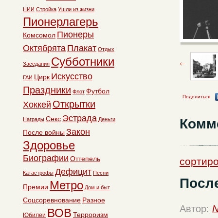
НИИ
Стройка
Ушли из жизни
Пионерлагерь
Пионеры
Комсомол
Октябрята
Плакат
Отдых
Субботники
Заседания
Искусство
Цирк
ГАИ
Праздники
Футбол
Флот
Поделиться
Открытки
Хоккей
Эстрада
Секс
Комм
Награды
Деньги
Закон
После войны
Здоровье
Биографии
Оттепель
сортиро
Дефицит
Катастрофы
Песни
Посл
Метро
Премии
Дом и быт
Соцсоревнование
Разное
Автор:
N
ВОВ
Терроризм
Юбилеи