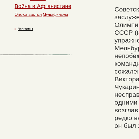
Война в Афганистане
Советск
Эпоха застоя
Мультфильмы
заслуже
Олимпий
Все темы
СССР (н
упражне
Мельбур
непобеж
команд
сожален
Виктора
Чукарин
несправ
одними 
возглав
редко в
он был 