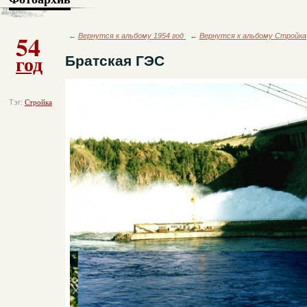
54
←
Вернутся к альбому 1954 год
←
Вернутся к альбому Стройка
год
Братская ГЭС
Тэг:
Стройка