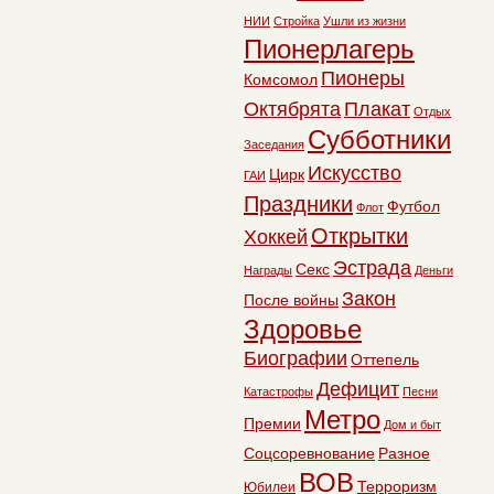
НИИ
Стройка
Ушли из жизни
Пионерлагерь
Пионеры
Комсомол
Октябрята
Плакат
Отдых
Субботники
Заседания
Искусство
Цирк
ГАИ
Праздники
Футбол
Флот
Открытки
Хоккей
Эстрада
Секс
Награды
Деньги
Закон
После войны
Здоровье
Биографии
Оттепель
Дефицит
Катастрофы
Песни
Метро
Премии
Дом и быт
Соцсоревнование
Разное
ВОВ
Терроризм
Юбилеи