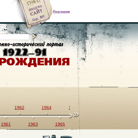
Регистрация
1962
1964
1966
1968
1970
1961
1963
1965
1967
1969