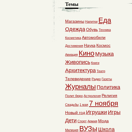
Темы
Еда
Магазины
Напитки
Одежда
Обувь
Техника
Автомобили
Косметика
Наука
Космос
Достижения
Кино
Музыка
Авиация
Живопись
Книги
Архитектура
Театр
Телевидение
Радио
Газеты
Журналы
Политика
Религия
Полит бюро
Астрология
7 ноября
Свадьбы
1 мая
Игрушки
Игры
Новый год
Дети
Мода
Спорт
Армия
ВУЗы
Школа
Милиция