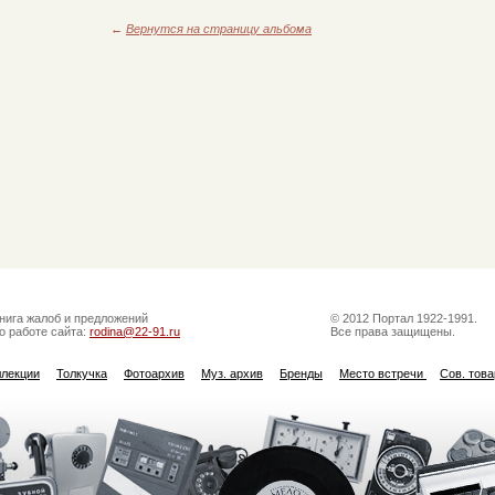
←
Вернутся на страницу альбома
нига жалоб и предложений
© 2012 Портал 1922-1991.
о работе сайта:
rodina@22-91.ru
Все права защищены.
ллекции
Толкучка
Фотоархив
Муз. архив
Бренды
Место встречи
Сов. тов