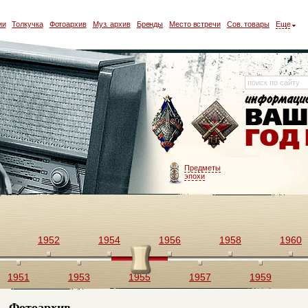
ии
Толкучка
Фотоархив
Муз. архив
Бренды
Место встречи
Сов. товары
Еще
Предметы
эпохи
1952
1954
1956
1958
1960
1951
1953
1955
1957
1959
Фотоархив