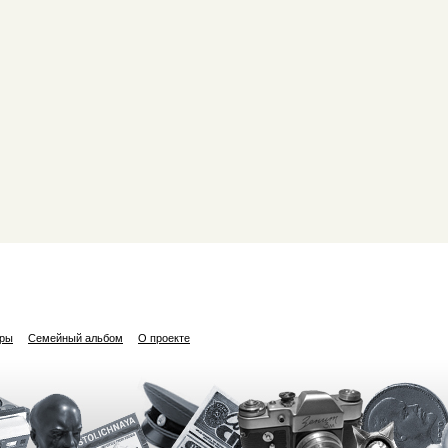
ары
Семейный альбом
О проекте