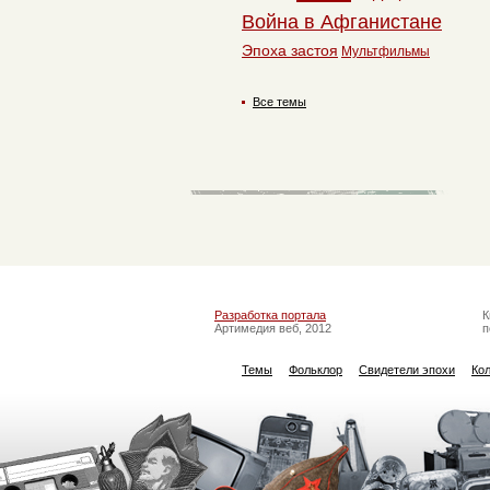
Война в Афганистане
Эпоха застоя
Мультфильмы
Все темы
Разработка портала
К
Артимедия веб, 2012
п
Темы
Фольклор
Свидетели эпохи
Ко