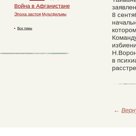
Война в Афганистане
заявлен
8 сентя
Эпоха застоя
Мультфильмы
начальн
Все темы
котором
Команду
избиени
Н.Ворон
в психи
расстре
←
Верн