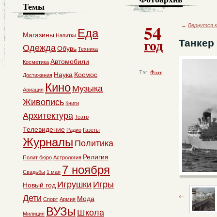
Темы
54
←
Вернутся к
Еда
Магазины
Напитки
год
Танкер
Одежда
Обувь
Техника
Автомобили
Косметика
Тэг:
Флот
Наука
Космос
Достижения
Кино
Музыка
Авиация
Живопись
Книги
Архитектура
Театр
Телевидение
Радио
Газеты
Журналы
Политика
Религия
Полит бюро
Астрология
7 ноября
Свадьбы
1 мая
Игрушки
Игры
Новый год
Дети
Мода
Спорт
Армия
ВУЗы
Школа
Милиция