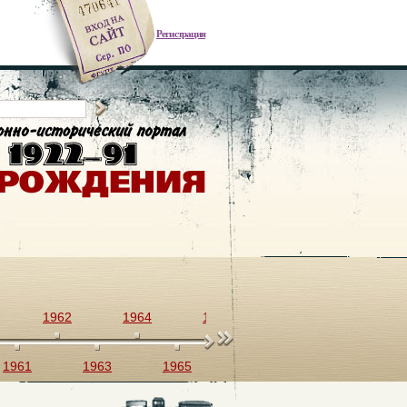
Регистрация
1962
1964
1966
1968
1970
1961
1963
1965
1967
1969