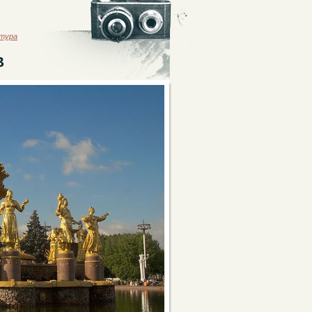
ктура
В