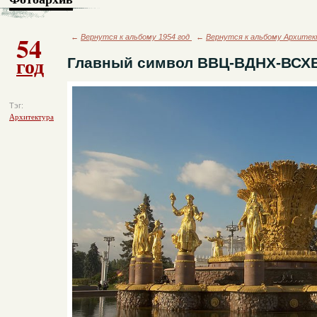
54
←
Вернутся к альбому 1954 год
←
Вернутся к альбому Архите
год
Главный символ ВВЦ-ВДНХ-ВСХ
Тэг:
Архитектура