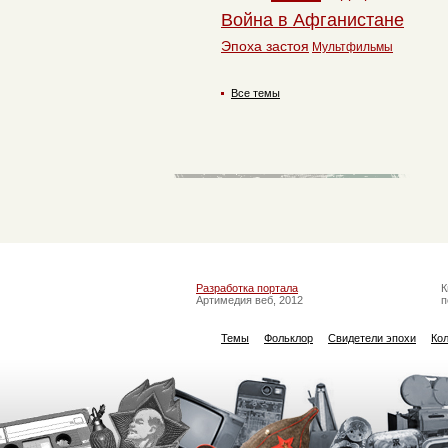
Война в Афганистане
Эпоха застоя
Мультфильмы
Все темы
Разработка портала
К
Артимедия веб, 2012
п
Темы
Фольклор
Свидетели эпохи
Ко