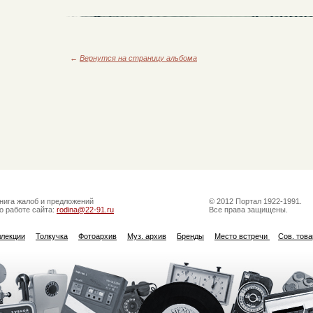
←
Вернутся на страницу альбома
нига жалоб и предложений
© 2012 Портал 1922-1991.
о работе сайта:
rodina@22-91.ru
Все права защищены.
ллекции
Толкучка
Фотоархив
Муз. архив
Бренды
Место встречи
Сов. тов