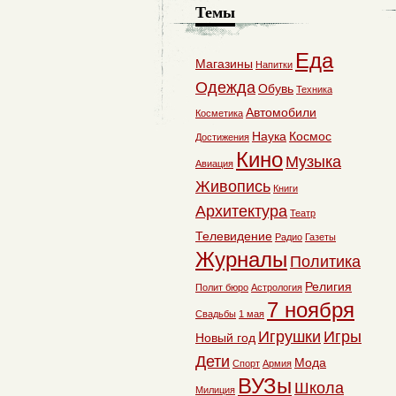
Темы
Еда
Магазины
Напитки
Одежда
Обувь
Техника
Автомобили
Косметика
Наука
Космос
Достижения
Кино
Музыка
Авиация
Живопись
Книги
Архитектура
Театр
Телевидение
Радио
Газеты
Журналы
Политика
Религия
Полит бюро
Астрология
7 ноября
Свадьбы
1 мая
Игрушки
Игры
Новый год
Дети
Мода
Спорт
Армия
ВУЗы
Школа
Милиция