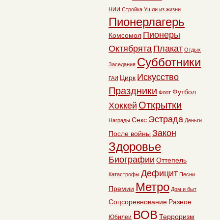
НИИ
Стройка
Ушли из жизни
Пионерлагерь
Пионеры
Комсомол
Октябрята
Плакат
Отдых
Субботники
Заседания
Искусство
Цирк
ГАИ
Праздники
Футбол
Флот
Открытки
Хоккей
Эстрада
Секс
Награды
Деньги
Закон
После войны
Здоровье
Биографии
Оттепель
Дефицит
Катастрофы
Песни
Метро
Премии
Дом и быт
Соцсоревнование
Разное
ВОВ
Терроризм
Юбилеи