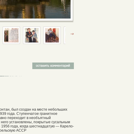
онтан, был создан на месте небольших
939 года. Ступенчатое гранитное
авно переходит в необъятный
г него установлены, покрытые сусальным
 1956 года, когда шестнадцатую — Карело-
арельскую АССР