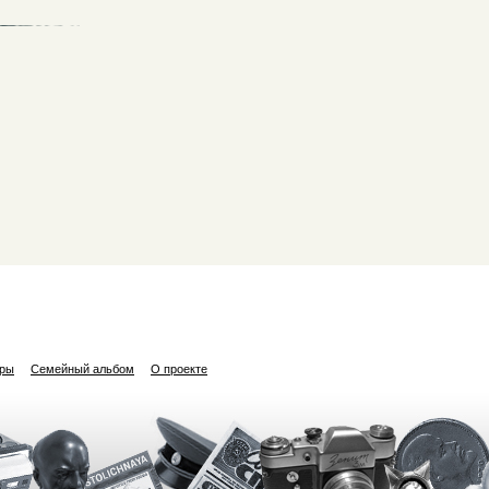
ары
Семейный альбом
О проекте