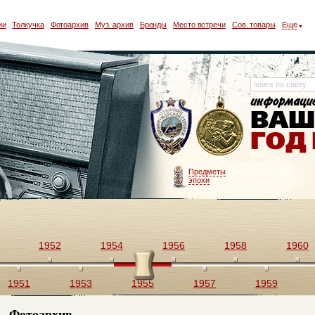
ии
Толкучка
Фотоархив
Муз. архив
Бренды
Место встречи
Сов. товары
Еще
Предметы
эпохи
1952
1954
1956
1958
1960
1951
1953
1955
1957
1959
Фотоархив