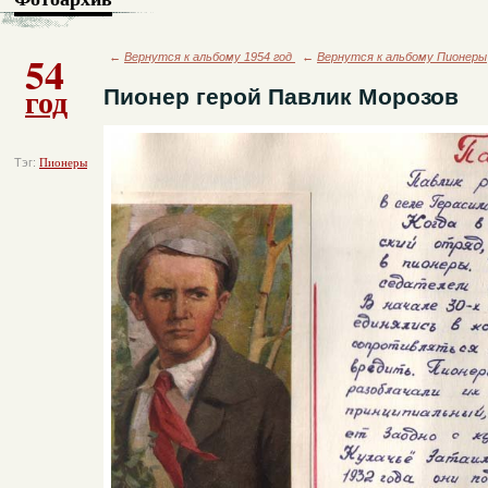
54
←
Вернутся к альбому 1954 год
←
Вернутся к альбому Пионеры
год
Пионер герой Павлик Морозов
Тэг:
Пионеры