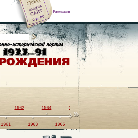
Регистрация
1962
1964
1966
1968
1970
1961
1963
1965
1967
1969