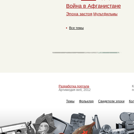
Война в Афганистане
Эпоха застоя
Мультфильмы
Все темы
Разработка портала
К
Артимедия веб, 2012
п
Темы
Фольклор
Свидетели эпохи
Ко