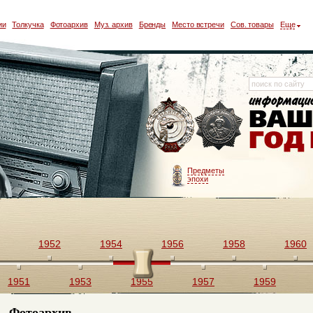
ии
Толкучка
Фотоархив
Муз. архив
Бренды
Место встречи
Сов. товары
Еще
Предметы
эпохи
1952
1954
1956
1958
1960
1951
1953
1955
1957
1959
Фотоархив