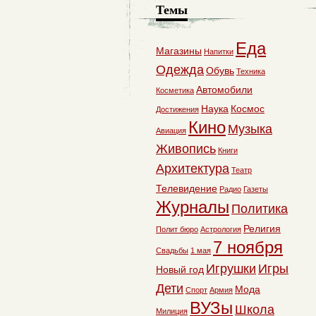
Темы
Еда
Магазины
Напитки
Одежда
Обувь
Техника
Автомобили
Косметика
Наука
Космос
Достижения
Кино
Музыка
Авиация
Живопись
Книги
Архитектура
Театр
Телевидение
Радио
Газеты
Журналы
Политика
Религия
Полит бюро
Астрология
7 ноября
Свадьбы
1 мая
Игрушки
Игры
Новый год
Дети
Мода
Спорт
Армия
ВУЗы
Школа
Милиция