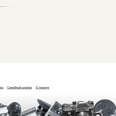
ары
Семейный альбом
О проекте