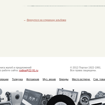
←
Вернутся на страницу альбома
нига жалоб и предложений
© 2012 Портал 1922-1991.
о работе сайта:
rodina@22-91.ru
Все права защищены.
ллекции
Толкучка
Фотоархив
Муз. архив
Бренды
Место встречи
Сов. тов