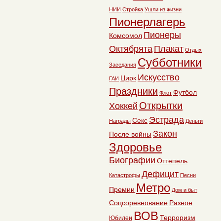
НИИ
Стройка
Ушли из жизни
Пионерлагерь
Пионеры
Комсомол
Октябрята
Плакат
Отдых
Субботники
Заседания
Искусство
Цирк
ГАИ
Праздники
Футбол
Флот
Открытки
Хоккей
Эстрада
Секс
Награды
Деньги
Закон
После войны
Здоровье
Биографии
Оттепель
Дефицит
Катастрофы
Песни
Метро
Премии
Дом и быт
Соцсоревнование
Разное
ВОВ
Терроризм
Юбилеи