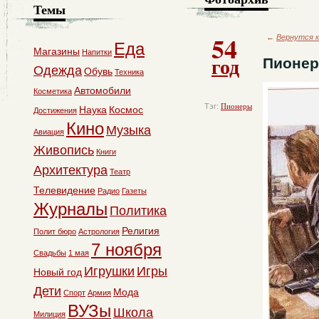
Темы
54
←
Вернутся к
Еда
Магазины
Напитки
год
Пионер
Одежда
Обувь
Техника
Автомобили
Косметика
Тэг:
Пионеры
Наука
Космос
Достижения
Кино
Музыка
Авиация
Живопись
Книги
Архитектура
Театр
Телевидение
Радио
Газеты
Журналы
Политика
Религия
Полит бюро
Астрология
7 ноября
Свадьбы
1 мая
Игрушки
Игры
Новый год
Дети
Мода
Спорт
Армия
ВУЗы
Школа
Милиция