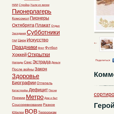
НИИ
Стройка
Ушли из жизни
Пионерлагерь
Пионеры
Комсомол
Октябрята
Плакат
Отдых
Субботники
Заседания
Искусство
Цирк
ГАИ
Праздники
Футбол
Флот
Открытки
Хоккей
Поделиться
Эстрада
Секс
Награды
Деньги
Закон
После войны
Комм
Здоровье
Биографии
Оттепель
Дефицит
Катастрофы
Песни
сортиро
Метро
Премии
Дом и быт
Геро
Соцсоревнование
Разное
ВОВ
Терроризм
Юбилеи