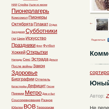
НИИ
Стройка
Ушли из жизни
Пионерлагерь
Пионеры
Комсомол
Октябрята
Плакат
Отдых
Субботники
Заседания
Искусство
Цирк
ГАИ
Поделиться
Праздники
Футбол
Флот
Открытки
Комм
Хоккей
Эстрада
Секс
Награды
Деньги
Закон
После войны
Здоровье
сортиро
Биографии
Оттепель
Юный
Дефицит
Катастрофы
Песни
Метро
Премии
Дом и быт
Автор:
Z
Соцсоревнование
Разное
ВОВ
Не пере
Терроризм
Юбилеи