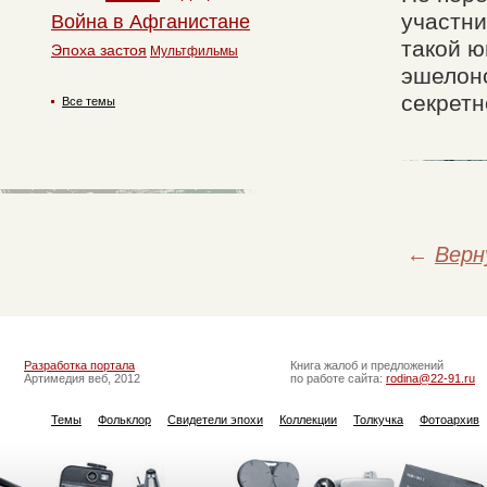
участни
Война в Афганистане
такой ю
Эпоха застоя
Мультфильмы
эшелоно
секретн
Все темы
←
Верн
Разработка портала
Книга жалоб и предложений
Артимедия веб, 2012
по работе сайта:
rodina@22-91.ru
Темы
Фольклор
Свидетели эпохи
Коллекции
Толкучка
Фотоархив