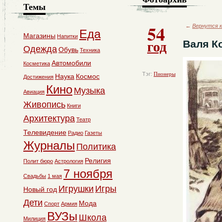
Темы
54
←
Вернутся к
Еда
Магазины
Напитки
год
Валя К
Одежда
Обувь
Техника
Автомобили
Косметика
Тэг:
Пионеры
Наука
Космос
Достижения
Кино
Музыка
Авиация
Живопись
Книги
Архитектура
Театр
Телевидение
Радио
Газеты
Журналы
Политика
Религия
Полит бюро
Астрология
7 ноября
Свадьбы
1 мая
Игрушки
Игры
Новый год
Дети
Мода
Спорт
Армия
ВУЗы
Школа
Милиция