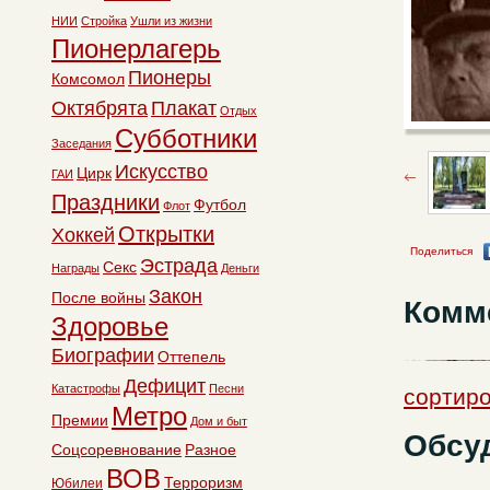
НИИ
Стройка
Ушли из жизни
Пионерлагерь
Пионеры
Комсомол
Октябрята
Плакат
Отдых
Субботники
Заседания
Искусство
Цирк
ГАИ
Праздники
Футбол
Флот
Открытки
Хоккей
Поделиться
Эстрада
Секс
Награды
Деньги
Закон
После войны
Комм
Здоровье
Биографии
Оттепель
Дефицит
Катастрофы
Песни
сортиро
Метро
Премии
Дом и быт
Обсуд
Соцсоревнование
Разное
ВОВ
Терроризм
Юбилеи