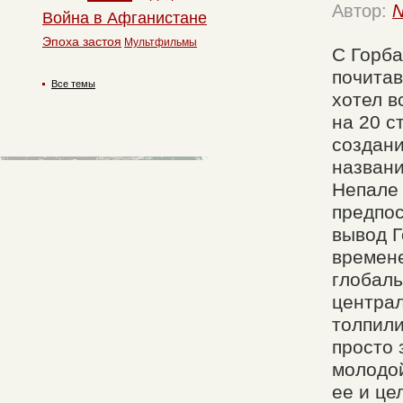
Автор:
N
Война в Афганистане
Эпоха застоя
Мультфильмы
С Горба
почитав
Все темы
хотел в
на 20 с
создани
названи
Непале 
предпос
вывод Г
времен
глобаль
централ
толпили
просто 
молодой
ее и це