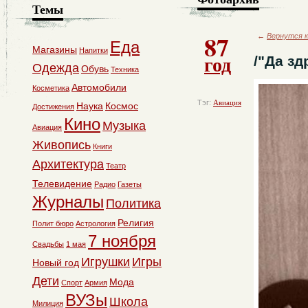
Темы
87
←
Вернутся к
Еда
Магазины
Напитки
год
/"Да зд
Одежда
Обувь
Техника
Автомобили
Косметика
Тэг:
Авиация
Наука
Космос
Достижения
Кино
Музыка
Авиация
Живопись
Книги
Архитектура
Театр
Телевидение
Радио
Газеты
Журналы
Политика
Религия
Полит бюро
Астрология
7 ноября
Свадьбы
1 мая
Игрушки
Игры
Новый год
Дети
Мода
Спорт
Армия
ВУЗы
Школа
Милиция