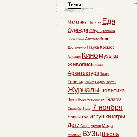
Темы
Еда
Магазины
Напитки
Одежда
Обувь
Техника
Автомобили
Косметика
Наука
Космос
Достижения
Кино
Музыка
Авиация
Живопись
Книги
Архитектура
Театр
Телевидение
Радио
Газеты
Журналы
Политика
Религия
Полит бюро
Астрология
7 ноября
Свадьбы
1 мая
Игрушки
Игры
Новый год
Дети
Мода
Спорт
Армия
ВУЗы
Школа
Милиция