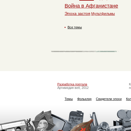
Война в Афганистане
Эпоха застоя
Мультфильмы
Все темы
Разработка портала
К
Артимедия веб, 2012
п
Темы
Фольклор
Свидетели эпохи
Ко