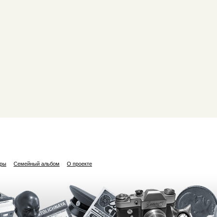
ары
Семейный альбом
О проекте