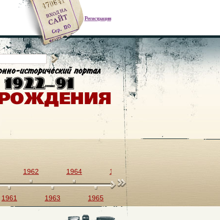
Регистрация
1962
1964
1966
1968
1970
1961
1963
1965
1967
1969