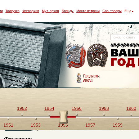
ии
Толкучка
Фотоархив
Муз. архив
Бренды
Место встречи
Сов. товары
Еще
Предметы
эпохи
1952
1954
1956
1958
1960
1951
1953
1955
1957
1959
Фотоархив