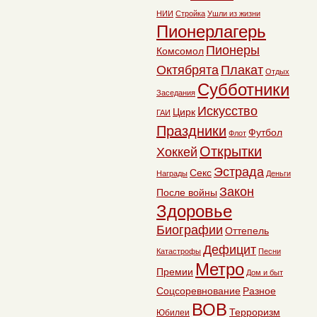
НИИ
Стройка
Ушли из жизни
Пионерлагерь
Пионеры
Комсомол
Октябрята
Плакат
Отдых
Субботники
Заседания
Искусство
Цирк
ГАИ
Праздники
Футбол
Флот
Открытки
Хоккей
Эстрада
Секс
Награды
Деньги
Закон
После войны
Здоровье
Биографии
Оттепель
Дефицит
Катастрофы
Песни
Метро
Премии
Дом и быт
Соцсоревнование
Разное
ВОВ
Терроризм
Юбилеи