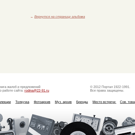
←
Вернутся на страницу альбома
нига жалоб и предложений
© 2012 Портал 1922-1991.
о работе сайта:
rodina@22-91.ru
Все права защищены.
ллекции
Толкучка
Фотоархив
Муз. архив
Бренды
Место встречи
Сов. тов