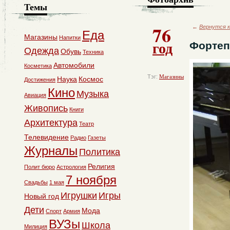
Темы
76
←
Вернутся к
Еда
Магазины
Напитки
год
Фортеп
Одежда
Обувь
Техника
Автомобили
Косметика
Тэг:
Магазины
Наука
Космос
Достижения
Кино
Музыка
Авиация
Живопись
Книги
Архитектура
Театр
Телевидение
Радио
Газеты
Журналы
Политика
Религия
Полит бюро
Астрология
7 ноября
Свадьбы
1 мая
Игрушки
Игры
Новый год
Дети
Мода
Спорт
Армия
ВУЗы
Школа
Милиция