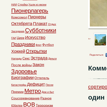
НИИ
Стройка
Ушли из жизни
Пионерлагерь
Пионеры
Комсомол
Октябрята
Плакат
Отдых
Субботники
Заседания
Искусство
Цирк
ГАИ
Праздники
Футбол
Флот
Открытки
Хоккей
Поделиться
Эстрада
Секс
Награды
Деньги
Закон
После войны
Комм
Здоровье
Биографии
Оттепель
Дефицит
Катастрофы
Песни
сортир
Метро
Премии
Дом и быт
один
Соцсоревнование
Разное
ВОВ
Терроризм
Юбилеи