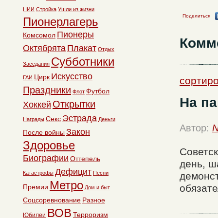
НИИ
Стройка
Ушли из жизни
Поделиться
Пионерлагерь
Пионеры
Комсомол
Комм
Октябрята
Плакат
Отдых
Субботники
Заседания
Искусство
Цирк
ГАИ
сортиро
Праздники
Футбол
Флот
На па
Открытки
Хоккей
Эстрада
Секс
Награды
Деньги
Автор:
N
Закон
После войны
Здоровье
Советск
Биографии
Оттепель
день, ш
Дефицит
Катастрофы
Песни
демонст
Метро
обязате
Премии
Дом и быт
Соцсоревнование
Разное
ВОВ
Терроризм
Юбилеи