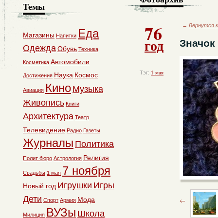
Темы
76
←
Вернутся к
Еда
Магазины
Напитки
год
Значок
Одежда
Обувь
Техника
Автомобили
Косметика
Тэг:
1 мая
Наука
Космос
Достижения
Кино
Музыка
Авиация
Живопись
Книги
Архитектура
Театр
Телевидение
Радио
Газеты
Журналы
Политика
Религия
Полит бюро
Астрология
7 ноября
Свадьбы
1 мая
Игрушки
Игры
Новый год
Дети
Мода
Спорт
Армия
ВУЗы
Школа
Милиция