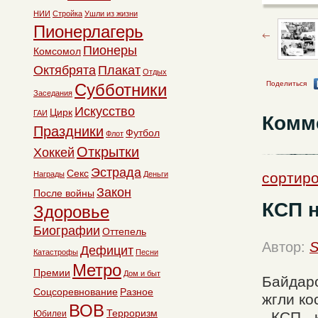
НИИ
Стройка
Ушли из жизни
Пионерлагерь
Пионеры
Комсомол
Октябрята
Плакат
Отдых
Поделиться
Субботники
Заседания
Искусство
Цирк
ГАИ
Комм
Праздники
Футбол
Флот
Открытки
Хоккей
Эстрада
Секс
Награды
Деньги
сортиро
Закон
После войны
КСП 
Здоровье
Биографии
Оттепель
Автор:
S
Дефицит
Катастрофы
Песни
Метро
Премии
Дом и быт
Байдаро
Соцсоревнование
Разное
жгли ко
ВОВ
Терроризм
Юбилеи
- КСП -