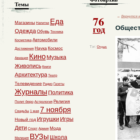
Темы
76
←
Вернутся к
Еда
Магазины
Напитки
год
Общест
Одежда
Обувь
Техника
Автомобили
Косметика
Тэг:
Отдых
Наука
Космос
Достижения
Кино
Музыка
Авиация
Живопись
Книги
Архитектура
Театр
Телевидение
Радио
Газеты
Журналы
Политика
Религия
Полит бюро
Астрология
7 ноября
Свадьбы
1 мая
Игрушки
Игры
Новый год
Дети
Мода
Спорт
Армия
ВУЗы
Школа
Милиция