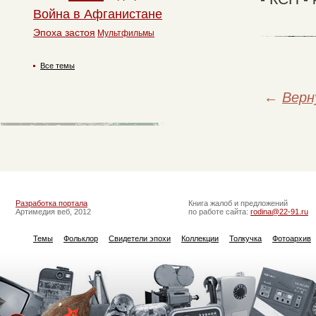
Война в Афганистане
Эпоха застоя
Мультфильмы
Все темы
←
Верн
Разработка портала
Книга жалоб и предложений
Артимедия веб, 2012
по работе сайта:
rodina@22-91.ru
Темы
Фольклор
Свидетели эпохи
Коллекции
Толкучка
Фотоархив