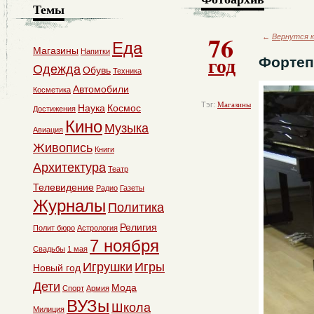
Темы
76
←
Вернутся к
Еда
Магазины
Напитки
год
Фортеп
Одежда
Обувь
Техника
Автомобили
Косметика
Тэг:
Магазины
Наука
Космос
Достижения
Кино
Музыка
Авиация
Живопись
Книги
Архитектура
Театр
Телевидение
Радио
Газеты
Журналы
Политика
Религия
Полит бюро
Астрология
7 ноября
Свадьбы
1 мая
Игрушки
Игры
Новый год
Дети
Мода
Спорт
Армия
ВУЗы
Школа
Милиция