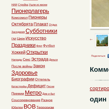
НИИ
Стройка
Ушли из жизни
Пионерлагерь
Пионеры
Комсомол
Октябрята
Плакат
Отдых
Субботники
Заседания
Искусство
Цирк
ГАИ
Праздники
Футбол
Флот
Открытки
Хоккей
Поделиться
Эстрада
Секс
Награды
Деньги
Закон
После войны
Комм
Здоровье
Биографии
Оттепель
Дефицит
Катастрофы
Песни
сортиро
Метро
Премии
Дом и быт
один
Соцсоревнование
Разное
ВОВ
Терроризм
Юбилеи