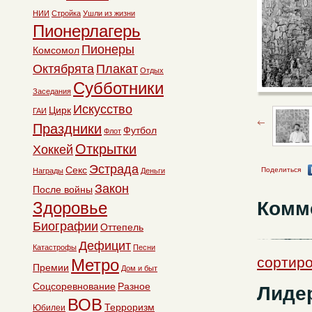
НИИ
Стройка
Ушли из жизни
Пионерлагерь
Пионеры
Комсомол
Октябрята
Плакат
Отдых
Субботники
Заседания
Искусство
Цирк
ГАИ
Праздники
Футбол
Флот
Открытки
Хоккей
Эстрада
Секс
Поделиться
Награды
Деньги
Закон
После войны
Комм
Здоровье
Биографии
Оттепель
Дефицит
Катастрофы
Песни
сортиро
Метро
Премии
Дом и быт
Соцсоревнование
Разное
Лидер
ВОВ
Терроризм
Юбилеи