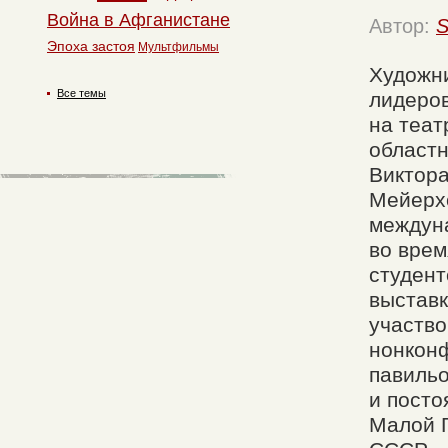
Война в Афганистане
Автор:
S
Эпоха застоя
Мультфильмы
Художни
Все темы
лидеро
на теат
областн
Виктора
Мейерхо
междуна
во врем
студент
выставк
участв
нонконф
павильо
и посто
Малой Г