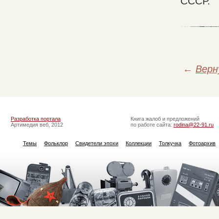
СССР.
←
Верн
Разработка портала
Книга жалоб и предложений
Артимедия веб, 2012
по работе сайта:
rodina@22-91.ru
Темы
Фольклор
Свидетели эпохи
Коллекции
Толкучка
Фотоархив