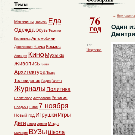
Темы
76
←
Вернутся к
Еда
Магазины
Напитки
год
Один и
Одежда
Обувь
Техника
Дмитри
Автомобили
Косметика
Тэг:
Наука
Космос
Достижения
Искусство
Кино
Музыка
Авиация
Живопись
Книги
Архитектура
Театр
Телевидение
Радио
Газеты
Журналы
Политика
Религия
Полит бюро
Астрология
7 ноября
Свадьбы
1 мая
Игрушки
Игры
Новый год
Дети
Мода
Спорт
Армия
ВУЗы
Школа
Милиция