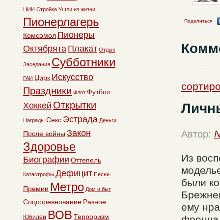
НИИ
Стройка
Ушли из жизни
Пионерлагерь
Поделиться
Пионеры
Комсомол
Комм
Октябрята
Плакат
Отдых
Субботники
Заседания
Искусство
Цирк
ГАИ
сортиро
Праздники
Футбол
Флот
Открытки
Личн
Хоккей
Эстрада
Секс
Награды
Деньги
Закон
Автор:
N
После войны
Здоровье
Из восп
Биографии
Оттепель
моделье
Дефицит
Катастрофы
Песни
были ко
Метро
Премии
Дом и быт
Брежнев
Соцсоревнование
Разное
ему нра
ВОВ
Терроризм
Юбилеи
френча.