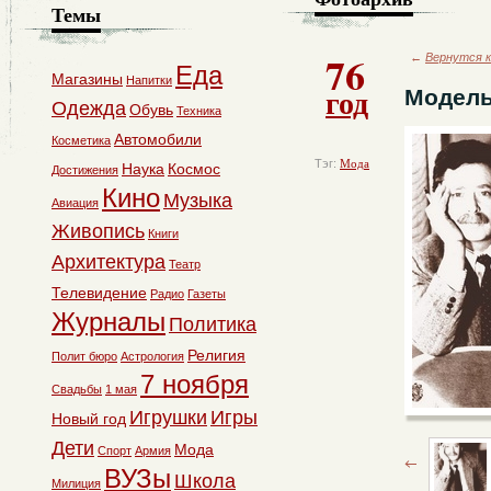
Темы
76
←
Вернутся к
Еда
Магазины
Напитки
год
Модель
Одежда
Обувь
Техника
Автомобили
Косметика
Тэг:
Мода
Наука
Космос
Достижения
Кино
Музыка
Авиация
Живопись
Книги
Архитектура
Театр
Телевидение
Радио
Газеты
Журналы
Политика
Религия
Полит бюро
Астрология
7 ноября
Свадьбы
1 мая
Игрушки
Игры
Новый год
Дети
Мода
Спорт
Армия
ВУЗы
Школа
Милиция