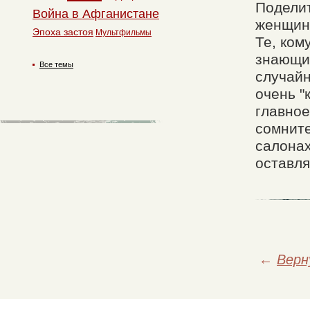
Поделит
Война в Афганистане
женщины
Эпоха застоя
Мультфильмы
Те, ком
знающих
Все темы
случайн
очень "
главное
сомните
салонах
оставля
←
Верн