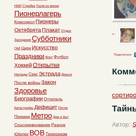
НИИ
Стройка
Ушли из жизни
Пионерлагерь
Пионеры
Комсомол
Октябрята
Плакат
Отдых
Субботники
Заседания
Искусство
Цирк
ГАИ
Праздники
Поделиться
Футбол
Флот
Открытки
Хоккей
Комм
Эстрада
Секс
Награды
Деньги
Закон
После войны
Здоровье
сортиро
Биографии
Оттепель
Тайн
Дефицит
Катастрофы
Песни
Метро
Премии
Дом и быт
Автор:
S
Соцсоревнование
Разное
ВОВ
Терроризм
Юбилеи