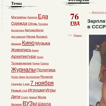
Темы
76
←
Вернутся к
Еда
Магазины
Напитки
год
Зарпла
Одежда
Обувь
Техника
в СССР
Автомобили
Косметика
Тэг:
Деньги
Наука
Космос
Достижения
Кино
Музыка
Авиация
Живопись
Книги
Архитектура
Театр
Телевидение
Радио
Газеты
Журналы
Политика
Религия
Полит бюро
Астрология
7 ноября
Свадьбы
1 мая
Игрушки
Игры
Новый год
Дети
Мода
Спорт
Армия
ВУЗы
Школа
Милиция