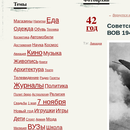
Темы
42
←
Вернутся к
Еда
Магазины
Напитки
год
Советс
Одежда
Обувь
Техника
ВОВ 19
Автомобили
Косметика
Тэг:
Авиация
Наука
Космос
Достижения
Кино
Музыка
Авиация
Живопись
Книги
Архитектура
Театр
Телевидение
Радио
Газеты
Журналы
Политика
Религия
Полит бюро
Астрология
7 ноября
Свадьбы
1 мая
Игрушки
Игры
Новый год
Дети
Мода
Спорт
Армия
ВУЗы
Школа
Милиция