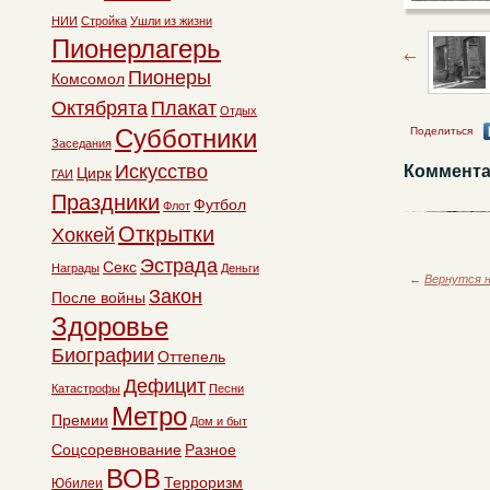
НИИ
Стройка
Ушли из жизни
Пионерлагерь
Пионеры
Комсомол
Октябрята
Плакат
Отдых
Субботники
Поделиться
Заседания
Искусство
Коммента
Цирк
ГАИ
Праздники
Футбол
Флот
Открытки
Хоккей
Эстрада
Секс
Награды
Деньги
←
Вернутся н
Закон
После войны
Здоровье
Биографии
Оттепель
Дефицит
Катастрофы
Песни
Метро
Премии
Дом и быт
Соцсоревнование
Разное
ВОВ
Терроризм
Юбилеи