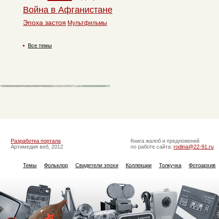
Война в Афганистане
Эпоха застоя
Мультфильмы
Все темы
Разработка портала
Книга жалоб и предложений
Артимедия веб, 2012
по работе сайта:
rodina@22-91.ru
Темы
Фольклор
Свидетели эпохи
Коллекции
Толкучка
Фотоархив