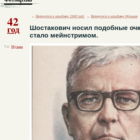
42
←
Вернутся к альбому 1942 год
←
Вернутся к альбому Музыка
год
Шостакович носил подобные очки
стало мейнстримом.
Тэг:
Музыка