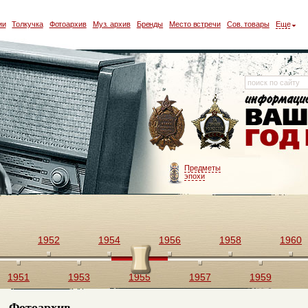
ии
Толкучка
Фотоархив
Муз. архив
Бренды
Место встречи
Сов. товары
Еще
Предметы
эпохи
1952
1954
1956
1958
1960
1951
1953
1955
1957
1959
Фотоархив