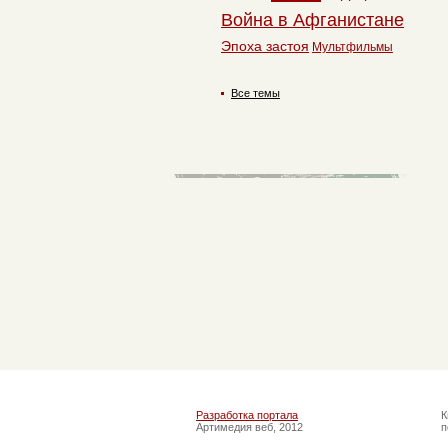
Война в Афганистане
Эпоха застоя
Мультфильмы
Все темы
Разработка портала
К
Артимедия веб, 2012
п