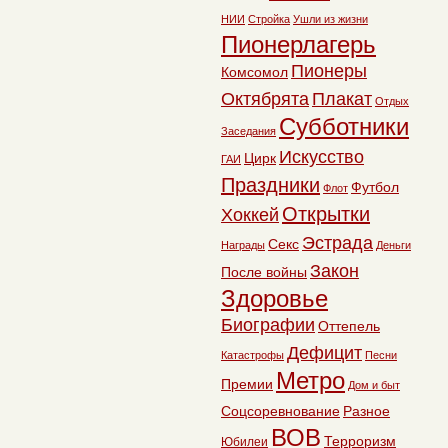
НИИ
Стройка
Ушли из жизни
Пионерлагерь
Пионеры
Комсомол
Октябрята
Плакат
Отдых
Субботники
Заседания
Искусство
Цирк
ГАИ
Праздники
Футбол
Флот
Открытки
Хоккей
Эстрада
Секс
Награды
Деньги
Закон
После войны
Здоровье
Биографии
Оттепель
Дефицит
Катастрофы
Песни
Метро
Премии
Дом и быт
Соцсоревнование
Разное
ВОВ
Терроризм
Юбилеи