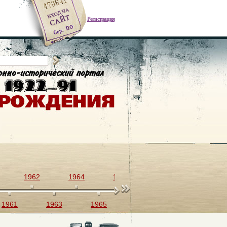
Регистрация
1962
1964
1966
1968
1970
1961
1963
1965
1967
1969