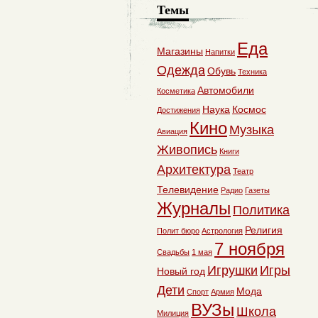
Темы
Еда
Магазины
Напитки
Одежда
Обувь
Техника
Автомобили
Косметика
Наука
Космос
Достижения
Кино
Музыка
Авиация
Живопись
Книги
Архитектура
Театр
Телевидение
Радио
Газеты
Журналы
Политика
Религия
Полит бюро
Астрология
7 ноября
Свадьбы
1 мая
Игрушки
Игры
Новый год
Дети
Мода
Спорт
Армия
ВУЗы
Школа
Милиция