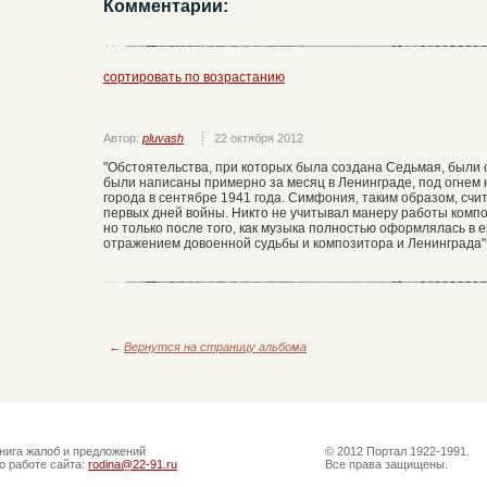
Комментарии:
сортировать по возрастанию
Автор:
pluvash
22 октября 2012
"Обстоятельства, при которых была создана Седьмая, были 
были написаны примерно за месяц в Ленинграде, под огнем 
города в сентябре 1941 года. Симфония, таким образом, с
первых дней войны. Никто не учитывал манеру работы компо
но только после того, как музыка полностью оформлялась в 
отражением довоенной судьбы и композитора и Ленинграда"
←
Вернутся на страницу альбома
нига жалоб и предложений
© 2012 Портал 1922-1991.
о работе сайта:
rodina@22-91.ru
Все права защищены.