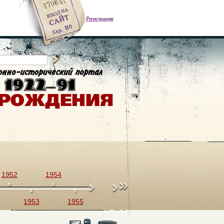
Регистрация
1952
1954
1956
1958
1960
1953
1955
1957
1959
1961