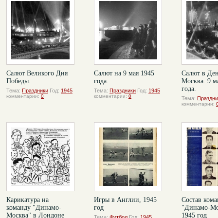
Салют Великого Дня
Салют на 9 мая 1945
Салют в Де
Победы.
года.
Москва. 9 м
года.
Тема:
Праздники
Год:
1945
Тема:
Праздники
Год:
1945
комментарии:
0
комментарии:
0
Тема:
Праздни
комментарии:
Карикатура на
Игры в Англии, 1945
Состав ком
команду "Динамо-
год
"Динамо-Мо
Москва" в Лондоне
1945 год
Тема:
Футбол
Год:
1945