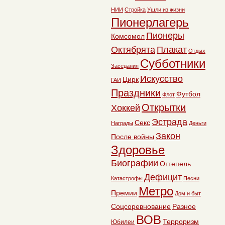
НИИ
Стройка
Ушли из жизни
Пионерлагерь
Пионеры
Комсомол
Октябрята
Плакат
Отдых
Субботники
Заседания
Искусство
Цирк
ГАИ
Праздники
Футбол
Флот
Открытки
Хоккей
Эстрада
Секс
Награды
Деньги
Закон
После войны
Здоровье
Биографии
Оттепель
Дефицит
Катастрофы
Песни
Метро
Премии
Дом и быт
Соцсоревнование
Разное
ВОВ
Терроризм
Юбилеи