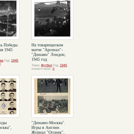
нь Победы.
На товарищеском
ая 1945
матче "Арсенал"-
"Динамо" Лондон,
1945 год
ки
Год:
1945
0
Тема:
Футбол
Год:
1945
комментарии:
0
анды
"Динамо-Москва".
сква",
Игры в Англии.
Журнал "Огонек",