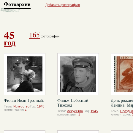
Фотоархив
Добавить фотографию
45
165
фотографий
год
Фильм Иван Грозный.
Фильм Небесный
День рожден
Тихоход
Ленина. Ма
Тема:
Искусство
Год:
1945
комментарии:
1
Тема:
Искусство
Год:
1945
Тема:
Праздни
комментарии:
1
комментарии: