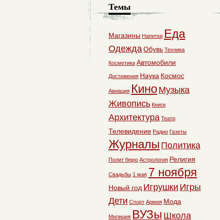
Темы
Еда
Магазины
Напитки
Одежда
Обувь
Техника
Автомобили
Косметика
Наука
Космос
Достижения
Кино
Музыка
Авиация
Живопись
Книги
Архитектура
Театр
Телевидение
Радио
Газеты
Журналы
Политика
Религия
Полит бюро
Астрология
7 ноября
Свадьбы
1 мая
Игрушки
Игры
Новый год
Дети
Мода
Спорт
Армия
ВУЗы
Школа
Милиция