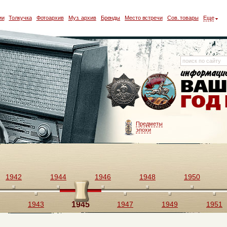
ии
Толкучка
Фотоархив
Муз. архив
Бренды
Место встречи
Сов. товары
Еще
Предметы
эпохи
1942
1944
1946
1948
1950
1943
1945
1947
1949
1951