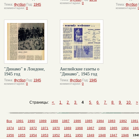
комментарии:
0
Тема:
Футбол
Год:
1945
Тема:
Футбол
комментарии:
0
комментарии:
"Динамо" в Лондоне,
Английские газеты о
1945 год
"Динамо", 1945 год
Тема:
Футбол
Год:
1945
Тема:
Футбол
Год:
1945
комментарии:
0
комментарии:
0
Страницы:
<
1
2
3
4
5
6
7
8
9
10
>
Все
1991
1990
1989
1988
1987
1986
1985
1984
1983
1982
1981
1974
1973
1972
1971
1970
1969
1968
1967
1966
1965
1964
196
1956
1955
1954
1953
1952
1951
1950
1949
1948
1947
1946
194