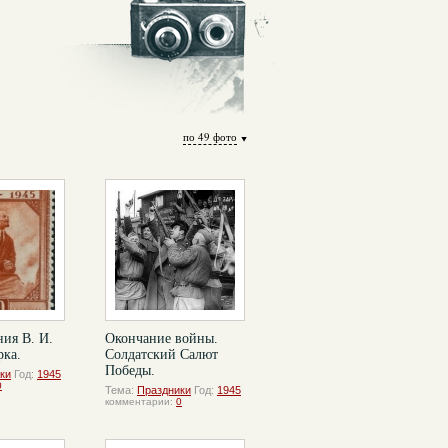
по 49 фото
ия В. И.
Окончание войны.
рка.
Солдатский Салют
Победы.
ки
Год:
1945
0
Тема:
Праздники
Год:
1945
комментарии:
0