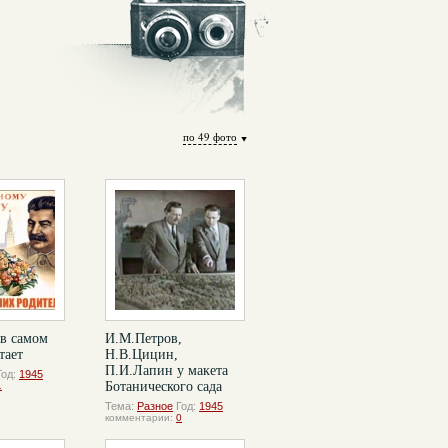
по 49 фото
 в самом
И.М.Петров,
тает
Н.В.Цицин,
П.И.Лапин у макета
Год:
1945
Ботанического сада
1
Тема:
Разное
Год:
1945
комментарии:
0