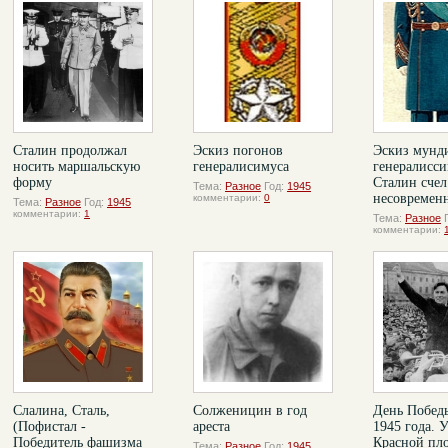
Сталин продолжал
Эскиз погонов
Эскиз мунд
носить маршальскую
генералисимуса
генералисси
форму
Сталин счел
Тема:
Разное
Год:
1945
несовремен
комментарии:
0
Тема:
Разное
Год:
1945
комментарии:
1
Тема:
Разное
комментарии:
Слалина, Сталь,
Солженицин в год
День Побед
(Пофистал -
ареста
1945 года. 
Победитель фашизма
Красной пл
Тема:
Разное
Год:
1945