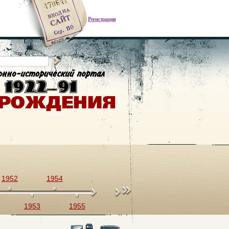
Регистрация
1952
1954
1956
1958
1960
1953
1955
1957
1959
1961