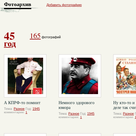
Фотоархив
Добавить фотографию
45
165
фотографий
год
А КПРФ-то помнит
Немного здорового
Ну кто-то и
юмора
деле так счи
Тема:
Разное
Год:
1945
комментарии:
1
Тема:
Разное
Год:
1945
Тема:
Разное
комментарии:
1
комментарии: