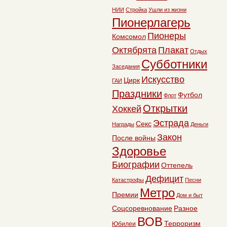
НИИ
Стройка
Ушли из жизни
Пионерлагерь
Пионеры
Комсомол
Октябрята
Плакат
Отдых
Субботники
Заседания
Искусство
Цирк
ГАИ
Праздники
Футбол
Флот
Открытки
Хоккей
Эстрада
Секс
Награды
Деньги
Закон
После войны
Здоровье
Биографии
Оттепель
Дефицит
Катастрофы
Песни
Метро
Премии
Дом и быт
Соцсоревнование
Разное
ВОВ
Терроризм
Юбилеи