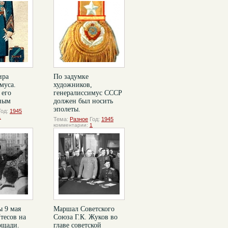
ира
По задумке
муса.
художников,
 его
генералиссимус СССР
ным
должен был носить
эполеты.
Год:
1945
1
Тема:
Разное
Год:
1945
комментарии:
1
ы 9 мая
Маршал Советского
Утесов на
Союза Г.К. Жуков во
ощади.
главе советской