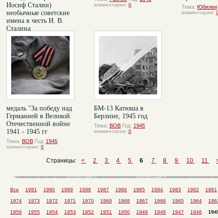
Иосиф Сталин)
комментарии:
0
Тема:
Юбилеи
необычные советские
комментарии:
имена в честь И. В.
Сталина
Тема:
Разное
Год:
1945
комментарии:
0
медаль "За победу над
БМ-13 Катюша в
Германией в Великой
Берлине, 1945 год
Отечественной войне
Тема:
ВОВ
Год:
1945
1941 - 1945 гг
комментарии:
0
Тема:
ВОВ
Год:
1945
комментарии:
0
Страницы:
<
2
3
4
5
6
7
8
9
10
11
Все
1991
1990
1989
1988
1987
1986
1985
1984
1983
1982
1981
1974
1973
1972
1971
1970
1969
1968
1967
1966
1965
1964
196
1956
1955
1954
1953
1952
1951
1950
1949
1948
1947
1946
194