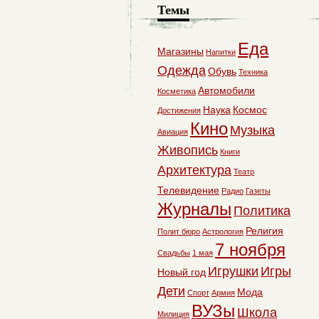
Темы
Еда
Магазины
Напитки
Одежда
Обувь
Техника
Автомобили
Косметика
Наука
Космос
Достижения
Кино
Музыка
Авиация
Живопись
Книги
Архитектура
Театр
Телевидение
Радио
Газеты
Журналы
Политика
Религия
Полит бюро
Астрология
7 ноября
Свадьбы
1 мая
Игрушки
Игры
Новый год
Дети
Мода
Спорт
Армия
ВУЗы
Школа
Милиция