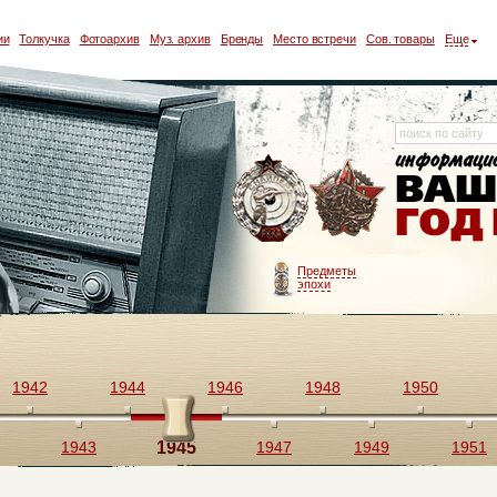
ии
Толкучка
Фотоархив
Муз. архив
Бренды
Место встречи
Сов. товары
Еще
Предметы
эпохи
1942
1944
1946
1948
1950
1943
1945
1947
1949
1951