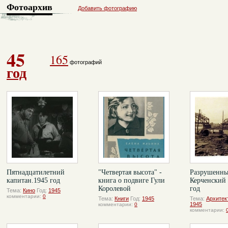
Фотоархив
Добавить фотографию
45
165
фотографий
год
Пятнадцатилетний
"Четвертая высота" -
Разрушенн
капитан.1945 год
книга о подвиге Гули
Керченский 
Королевой
год
Тема:
Кино
Год:
1945
комментарии:
0
Тема:
Книги
Год:
1945
Тема:
Архитек
1945
комментарии:
0
комментарии: