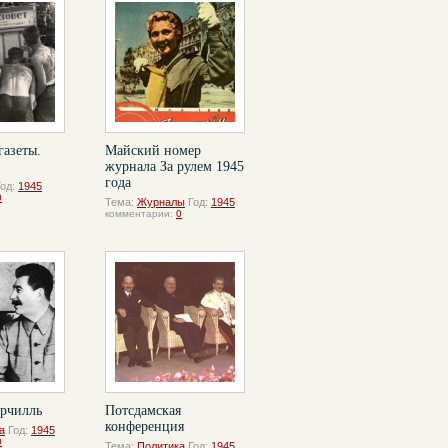
газеты.
Майский номер
журнала За рулем 1945
года
Год:
1945
0
Тема:
Журналы
Год:
1945
комментарии:
0
ерчилль
Потсдамская
конференция
а
Год:
1945
0
Тема:
Политика
Год:
1945