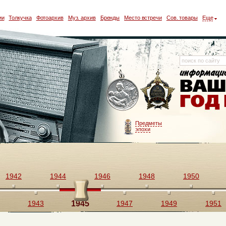
ии
Толкучка
Фотоархив
Муз. архив
Бренды
Место встречи
Сов. товары
Еще
Предметы
эпохи
1942
1944
1946
1948
1950
1943
1945
1947
1949
1951