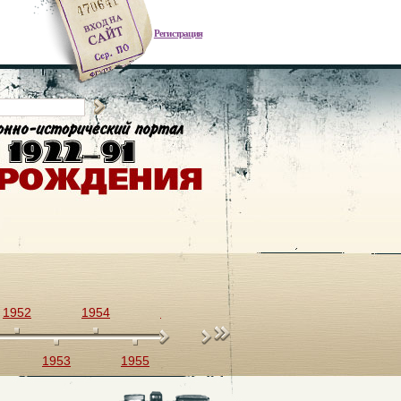
Регистрация
1952
1954
1956
1958
1960
1953
1955
1957
1959
1961