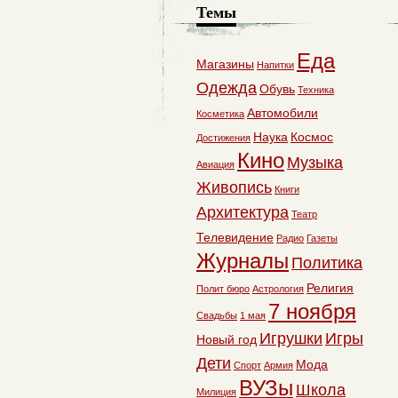
Темы
Еда
Магазины
Напитки
Одежда
Обувь
Техника
Автомобили
Косметика
Наука
Космос
Достижения
Кино
Музыка
Авиация
Живопись
Книги
Архитектура
Театр
Телевидение
Радио
Газеты
Журналы
Политика
Религия
Полит бюро
Астрология
7 ноября
Свадьбы
1 мая
Игрушки
Игры
Новый год
Дети
Мода
Спорт
Армия
ВУЗы
Школа
Милиция