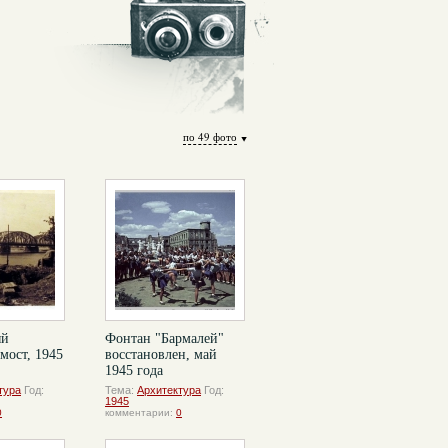
по 49 фото
ый
Фонтан "Бармалей"
мост, 1945
восстановлен, май
1945 года
тура
Год:
Тема:
Архитектура
Год:
1945
0
комментарии:
0