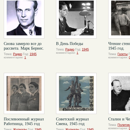
Снова замерло все до
В День Победы
Чтение стен
рассвета. Марк Бернес.
1945 год.
Тема:
Радио
Год:
1945
комментарии:
1
Тема:
Радио
Год:
1945
Тема:
Газеты
комментарии:
1
комментарии:
Послевоенный журнал
Советский журнал
Сталин и Ч
Работница, 1945 год
Смена, 1945 год
Тема:
Политик
комментарии:
Тема:
Журналы
Год:
1945
Тема:
Журналы
Год:
1945