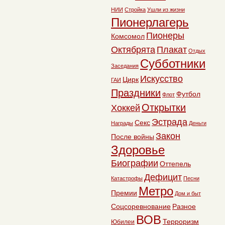
НИИ
Стройка
Ушли из жизни
Пионерлагерь
Пионеры
Комсомол
Октябрята
Плакат
Отдых
Субботники
Заседания
Искусство
Цирк
ГАИ
Праздники
Футбол
Флот
Открытки
Хоккей
Эстрада
Секс
Награды
Деньги
Закон
После войны
Здоровье
Биографии
Оттепель
Дефицит
Катастрофы
Песни
Метро
Премии
Дом и быт
Соцсоревнование
Разное
ВОВ
Терроризм
Юбилеи