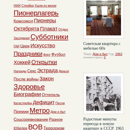
НИИ
Стройка
Ушли из жизни
Пионерлагерь
Пионеры
Комсомол
Октябрята
Плакат
Отдых
Субботники
Заседания
Советская квартира с
Искусство
Цирк
ГАИ
мебелью 60х
Праздники
Футбол
Тема:
Дом и быт
Год:
1963
Флот
комментарии:
0
Открытки
Хоккей
Эстрада
Секс
Награды
Деньги
Закон
После войны
Здоровье
Биографии
Оттепель
Дефицит
Катастрофы
Песни
Метро
Премии
Дом и быт
Соцсоревнование
Разное
Радостные минуты
переезда в новую
ВОВ
Терроризм
Юбилеи
квартиру в СССР. 1963