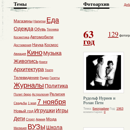
Темы
Фотоархив
Доб
Еда
Магазины
Напитки
Одежда
63
Обувь
Техника
129
фотогр
Автомобили
Косметика
год
Наука
Космос
Достижения
Кино
Музыка
Авиация
Живопись
Книги
Архитектура
Театр
Телевидение
Радио
Газеты
Журналы
Политика
Религия
Полит бюро
Астрология
Рудольф Нуриев и
7 ноября
Ролан Пети
Свадьбы
1 мая
Тема:
Биографии
Год:
1963
Игрушки
Игры
Новый год
комментарии:
0
Дети
Мода
Спорт
Армия
ВУЗы
Школа
Милиция