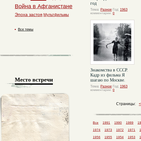
год
Война в Афганистане
Тема:
Разное
Год:
1963
комментарии:
0
Эпоха застоя
Мультфильмы
Все темы
Знакомства в СССР.
Кадр из фильма Я
Место встречи
шагаю по Москве.
Тема:
Разное
Год:
1963
комментарии:
0
Страницы:
Все
1991
1990
1989
1
1974
1973
1972
1971
1956
1955
1954
1953