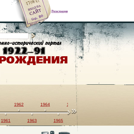
Регистрация
1962
1964
1966
1968
1970
1961
1963
1965
1967
1969