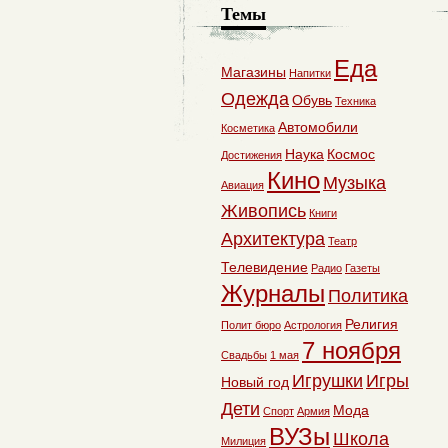
Темы
Еда
Магазины
Напитки
Одежда
Обувь
Техника
Автомобили
Косметика
Наука
Космос
Достижения
Кино
Музыка
Авиация
Живопись
Книги
Архитектура
Театр
Телевидение
Радио
Газеты
Журналы
Политика
Религия
Полит бюро
Астрология
7 ноября
Свадьбы
1 мая
Игрушки
Игры
Новый год
Дети
Мода
Спорт
Армия
ВУЗы
Школа
Милиция