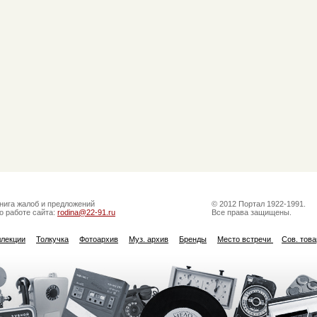
нига жалоб и предложений
© 2012 Портал 1922-1991.
о работе сайта:
rodina@22-91.ru
Все права защищены.
ллекции
Толкучка
Фотоархив
Муз. архив
Бренды
Место встречи
Сов. тов