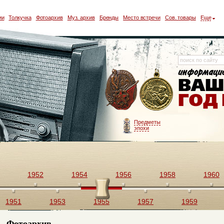
ии
Толкучка
Фотоархив
Муз. архив
Бренды
Место встречи
Сов. товары
Еще
Предметы
эпохи
1952
1954
1956
1958
1960
1951
1953
1955
1957
1959
Фотоархив