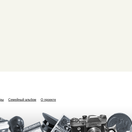
ары
Семейный альбом
О проекте