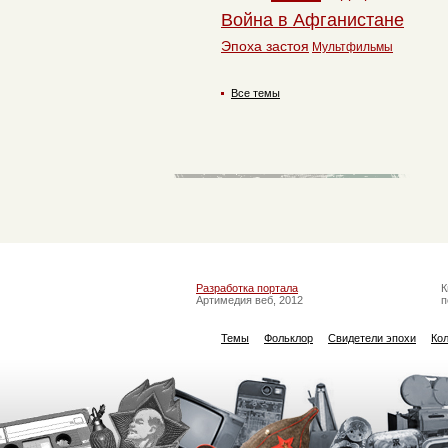
Война в Афганистане
Эпоха застоя
Мультфильмы
Все темы
Разработка портала
К
Артимедия веб, 2012
п
Темы
Фольклор
Свидетели эпохи
Ко