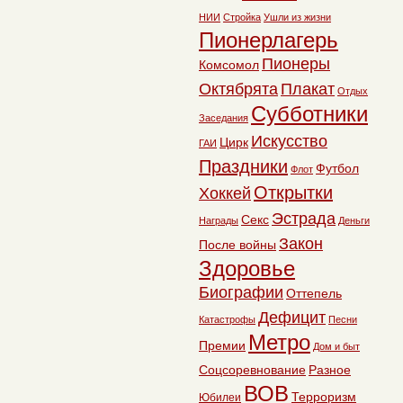
НИИ
Стройка
Ушли из жизни
Пионерлагерь
Пионеры
Комсомол
Октябрята
Плакат
Отдых
Субботники
Заседания
Искусство
Цирк
ГАИ
Праздники
Футбол
Флот
Открытки
Хоккей
Эстрада
Секс
Награды
Деньги
Закон
После войны
Здоровье
Биографии
Оттепель
Дефицит
Катастрофы
Песни
Метро
Премии
Дом и быт
Соцсоревнование
Разное
ВОВ
Терроризм
Юбилеи