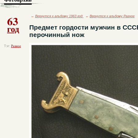
63
←
Вернутся к альбому 1963 год
←
Вернутся к альбому Разное
год
Предмет гордости мужчин в ССС
перочинный нож
Тэг:
Разное