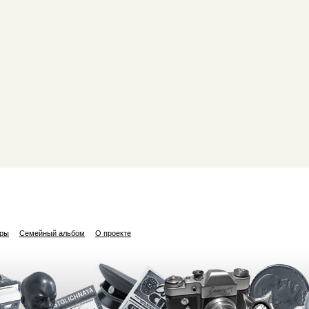
ары
Семейный альбом
О проекте