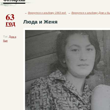
63
←
Вернутся к альбому 1963 год
←
Вернутся к альбому Дом и б
год
Люда и Женя
Тэг:
Дом и
быт