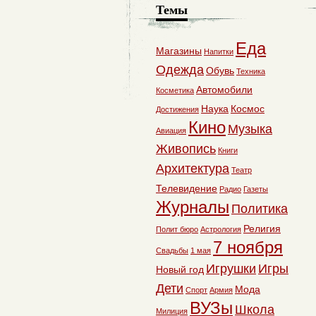
Темы
Еда
Магазины
Напитки
Одежда
Обувь
Техника
Автомобили
Косметика
Наука
Космос
Достижения
Кино
Музыка
Авиация
Живопись
Книги
Архитектура
Театр
Телевидение
Радио
Газеты
Журналы
Политика
Религия
Полит бюро
Астрология
7 ноября
Свадьбы
1 мая
Игрушки
Игры
Новый год
Дети
Мода
Спорт
Армия
ВУЗы
Школа
Милиция