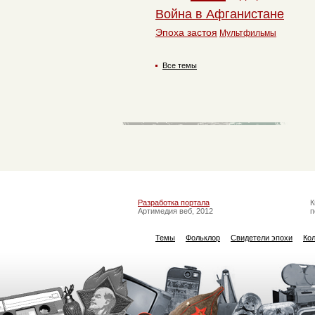
Война в Афганистане
Эпоха застоя
Мультфильмы
Все темы
Разработка портала
К
Артимедия веб, 2012
п
Темы
Фольклор
Свидетели эпохи
Ко