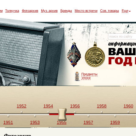
ии
Толкучка
Фотоархив
Муз. архив
Бренды
Место встречи
Сов. товары
Еще
Предметы
эпохи
1952
1954
1956
1958
1960
1951
1953
1955
1957
1959
Фотоархив