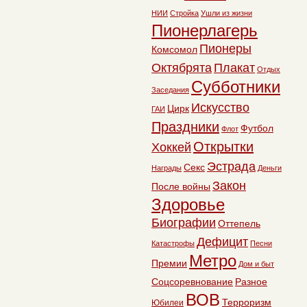
НИИ
Стройка
Ушли из жизни
Пионерлагерь
Пионеры
Комсомол
Октябрята
Плакат
Отдых
Субботники
Заседания
Искусство
Цирк
ГАИ
Праздники
Футбол
Флот
Открытки
Хоккей
Эстрада
Секс
Награды
Деньги
Закон
После войны
Здоровье
Биографии
Оттепель
Дефицит
Катастрофы
Песни
Метро
Премии
Дом и быт
Соцсоревнование
Разное
ВОВ
Терроризм
Юбилеи