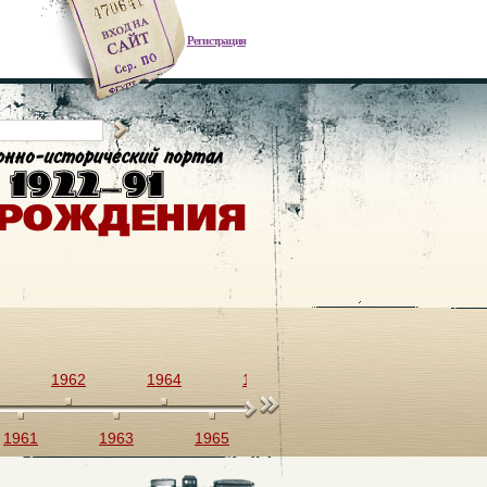
Регистрация
1962
1964
1966
1968
1970
1961
1963
1965
1967
1969