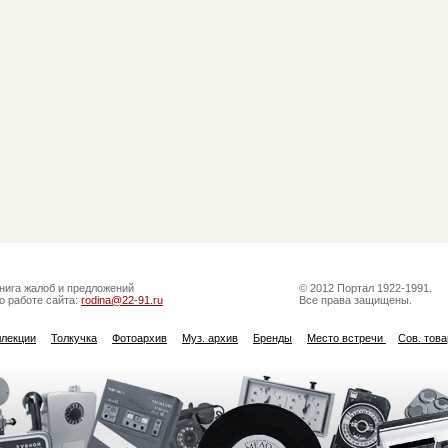
нига жалоб и предложений
© 2012 Портал 1922-1991.
о работе сайта:
rodina@22-91.ru
Все права защищены.
ллекции
Толкучка
Фотоархив
Муз. архив
Бренды
Место встречи
Сов. тов