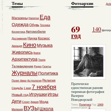
Темы
Фотоархив
Доб
Еда
Магазины
Напитки
Одежда
69
Обувь
Техника
140
фотогр
Автомобили
Косметика
год
Наука
Космос
Достижения
Кино
Музыка
Авиация
Живопись
Книги
Архитектура
Театр
Телевидение
Радио
Газеты
Журналы
Политика
Религия
Полит бюро
Астрология
Пратически
7 ноября
единственная ранняя
Свадьбы
1 мая
тюремная фотография
Игрушки
Игры
Новый год
Валерии
Новодворской
Дети
Мода
Спорт
Армия
Тема:
Политика
Год:
1969
ВУЗы
комментарии:
0
Школа
Милиция