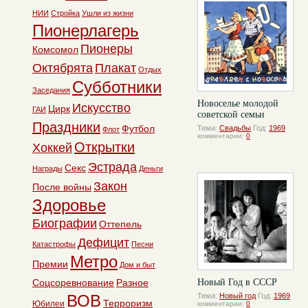
НИИ
Стройка
Ушли из жизни
Пионерлагерь
Пионеры
Комсомол
Октябрята
Плакат
Отдых
Субботники
Заседания
Новоселье молодой
Искусство
Цирк
ГАИ
советской семьи
Праздники
Футбол
Тема:
Свадьбы
Год:
1969
Флот
комментарии:
0
Открытки
Хоккей
Эстрада
Секс
Награды
Деньги
Закон
После войны
Здоровье
Биографии
Оттепель
Дефицит
Катастрофы
Песни
Метро
Премии
Дом и быт
Соцсоревнование
Разное
Новый Год в СССР
ВОВ
Тема:
Новый год
Год:
1969
Терроризм
Юбилеи
комментарии:
0