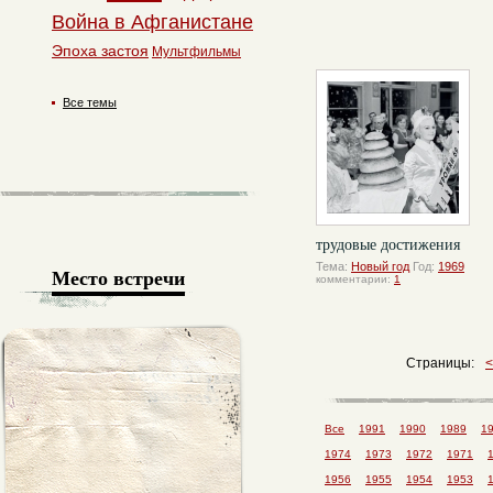
Война в Афганистане
Эпоха застоя
Мультфильмы
Все темы
трудовые достижения
Тема:
Новый год
Год:
1969
Место встречи
комментарии:
1
Страницы:
Все
1991
1990
1989
1
1974
1973
1972
1971
1956
1955
1954
1953