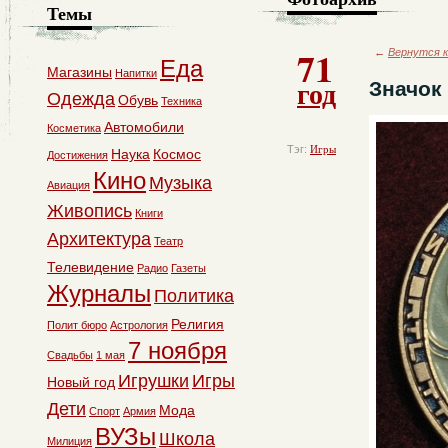
Темы
71
←
Вернутся к
Еда
Магазины
Напитки
год
Значок
Одежда
Обувь
Техника
Автомобили
Косметика
Тэг:
Игры
Наука
Космос
Достижения
Кино
Музыка
Авиация
Живопись
Книги
Архитектура
Театр
Телевидение
Радио
Газеты
Журналы
Политика
Религия
Полит бюро
Астрология
7 ноября
Свадьбы
1 мая
Игрушки
Игры
Новый год
Дети
Мода
Спорт
Армия
ВУЗы
Школа
Милиция