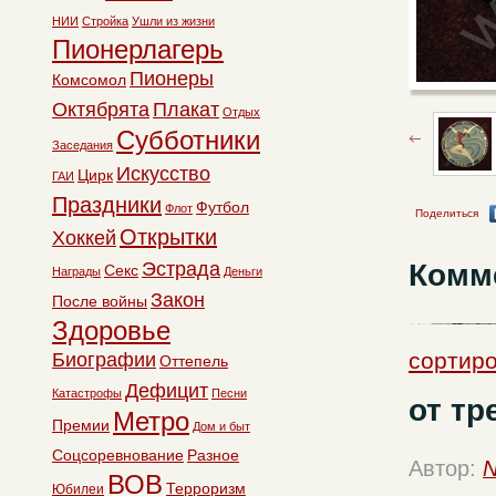
НИИ
Стройка
Ушли из жизни
Пионерлагерь
Пионеры
Комсомол
Октябрята
Плакат
Отдых
Субботники
Заседания
Искусство
Цирк
ГАИ
Праздники
Футбол
Флот
Поделиться
Открытки
Хоккей
Комм
Эстрада
Секс
Награды
Деньги
Закон
После войны
Здоровье
сортиро
Биографии
Оттепель
Дефицит
Катастрофы
Песни
от тр
Метро
Премии
Дом и быт
Соцсоревнование
Разное
Автор:
N
ВОВ
Терроризм
Юбилеи