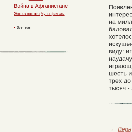
Война в Афганистане
Появлен
интерес
Эпоха застоя
Мультфильмы
на милл
Все темы
баловал
хотелос
искушен
виду: и
наудачу
играющи
шесть и
трех до
тысяч -
←
Верн