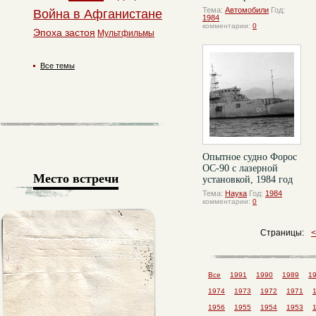
Тема:
Автомобили
Год:
Война в Афганистане
1984
комментарии:
0
Эпоха застоя
Мультфильмы
Все темы
Опытное судно Форос
ОС-90 с лазерной
Место встречи
установкой, 1984 год
Тема:
Наука
Год:
1984
комментарии:
0
Страницы:
Все
1991
1990
1989
1
1974
1973
1972
1971
1956
1955
1954
1953