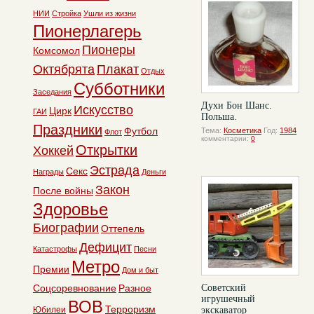
НИИ
Стройка
Ушли из жизни
Пионерлагерь
Пионеры
Комсомол
Октябрята
Плакат
Отдых
Субботники
Заседания
Духи Бон Шанс.
Искусство
Цирк
ГАИ
Польша.
Праздники
Футбол
Тема:
Косметика
Год:
1984
Флот
комментарии:
0
Открытки
Хоккей
Эстрада
Секс
Награды
Деньги
Закон
После войны
Здоровье
Биографии
Оттепель
Дефицит
Катастрофы
Песни
Метро
Премии
Дом и быт
Соцсоревнование
Разное
Советский
игрушечный
ВОВ
Терроризм
Юбилеи
экскаватор