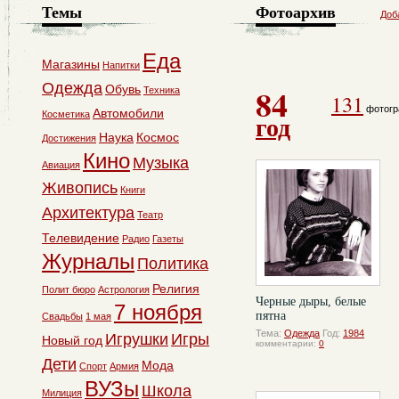
Темы
Фотоархив
Доб
Еда
Магазины
Напитки
Одежда
84
Обувь
Техника
131
фотогр
Автомобили
Косметика
год
Наука
Космос
Достижения
Кино
Музыка
Авиация
Живопись
Книги
Архитектура
Театр
Телевидение
Радио
Газеты
Журналы
Политика
Религия
Полит бюро
Астрология
Черные дыры, белые
7 ноября
пятна
Свадьбы
1 мая
Тема:
Одежда
Год:
1984
Игрушки
Игры
Новый год
комментарии:
0
Дети
Мода
Спорт
Армия
ВУЗы
Школа
Милиция